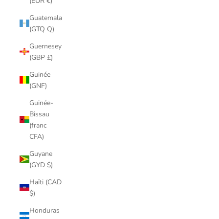
(EUR €)
Guatemala
(GTQ Q)
Guernesey
(GBP £)
Guinée
(GNF)
Guinée-
Bissau
(franc
CFA)
Guyane
(GYD $)
Haïti (CAD
$)
Honduras