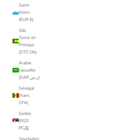
Saint-
Marin
(EUR €)
São
Tomé-et-
Príncipe
(STD Db)
Arabie
saoudite
(SAR ر.س)
Sénégal
(franc
CFA)
Serbie
(RSD
РСД)
Seychelles