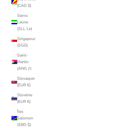
(CAD $)
Sierra
Leone
(SLL Le)
Singapour
(SGD)
Saint-
Martin
(ANG ƒ)
Slovaquie
(EUR €)
Slovénie
(EUR €)
Îles
Salomon
(SBD $)