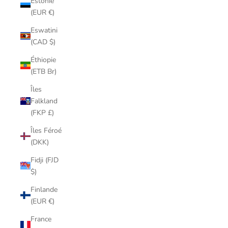
Estonie
(EUR €)
Eswatini
(CAD $)
Éthiopie
(ETB Br)
Îles
Falkland
(FKP £)
Îles Féroé
(DKK)
Fidji (FJD
$)
Finlande
(EUR €)
France