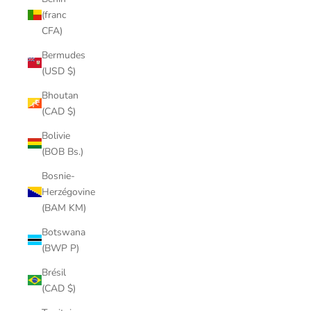
(franc
CFA)
Bermudes
(USD $)
Bhoutan
(CAD $)
Bolivie
(BOB Bs.)
Bosnie-
Herzégovine
(BAM KM)
Botswana
(BWP P)
Brésil
(CAD $)