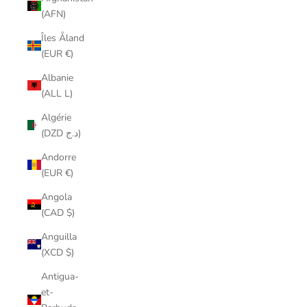
(AFN)
Îles Åland
(EUR €)
Albanie
(ALL L)
Algérie
(DZD د.ج)
Andorre
(EUR €)
Angola
(CAD $)
Anguilla
(XCD $)
Antigua-
et-