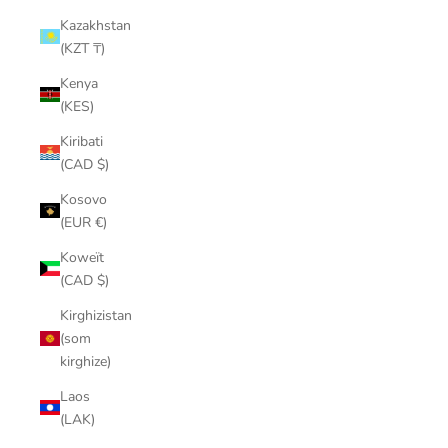
Kazakhstan
(KZT ₸)
Kenya
(KES)
Kiribati
(CAD $)
Kosovo
(EUR €)
Koweït
(CAD $)
Kirghizistan
(som
kirghize)
Laos
(LAK)