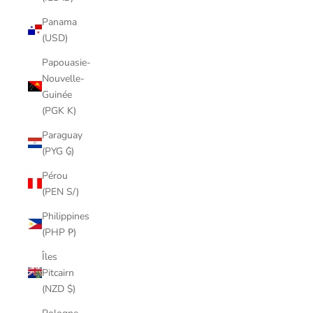
Panama
(USD)
Papouasie-
Nouvelle-
Guinée
(PGK K)
Paraguay
(PYG ₲)
Pérou
(PEN S/)
Philippines
(PHP ₱)
Îles
Pitcairn
(NZD $)