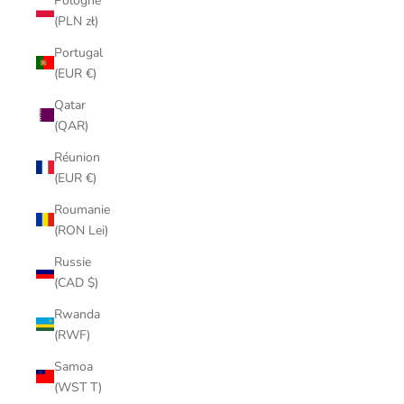
Pologne
(PLN zł)
Portugal
(EUR €)
Qatar
(QAR)
Réunion
(EUR €)
Roumanie
(RON Lei)
Russie
(CAD $)
Rwanda
(RWF)
Samoa
(WST T)