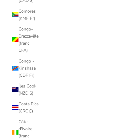
(CAD $)
Comores
(KMF Fr)
Congo-
Brazzaville
(franc
CFA)
Congo -
Kinshasa
(CDF Fr)
Îles Cook
(NZD $)
Costa Rica
(CRC ₡)
Côte
d'Ivoire
(franc