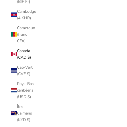
(BIF Fr)
Cambodge
(4 KHR)
Cameroun
(franc
CFA)
Canada
(CAD $)
Cap-Vert
(CVE $)
Pays-Bas
caribéens
(USD $)
Îles
Caïmans
(KYD $)