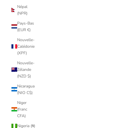
Népal
(NPR)
Pays-Bas
(EUR €)
Nouvelle-
Calédonie
(XPF)
Nouvelle-
Zélande
(NZD $)
Nicaragua
(NIO C$)
Niger
(franc
CFA)
Nigeria (₦)