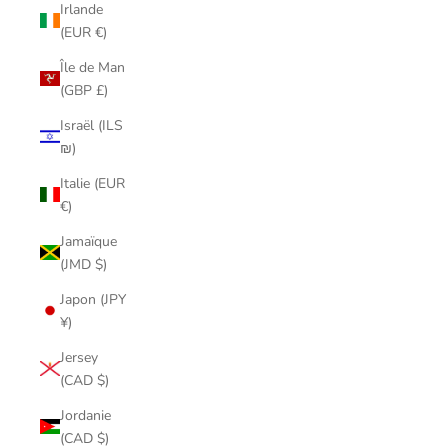
Irlande
(EUR €)
Île de Man
(GBP £)
Israël (ILS
₪)
Italie (EUR
€)
Jamaïque
(JMD $)
Japon (JPY
¥)
Jersey
(CAD $)
Jordanie
(CAD $)