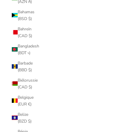
(AZN ₼)
Bahamas
(BSD $)
Bahreïn
(CAD $)
Bangladesh
(BDT ৳)
Barbade
(BBD $)
Biélorussie
(CAD $)
Belgique
(EUR €)
Belize
(BZD $)
Bénin