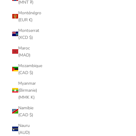
(MNT ₮)
Monténégro
(EUR €)
Montserrat
(XCD $)
Maroc
(MAD)
Mozambique
(CAD $)
Myanmar
(Birmanie)
(MMK K)
Namibie
(CAD $)
Nauru
(AUD)