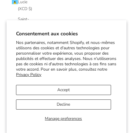
Lucie
(XCD $)
Saint-
Martin
(EUR €)
Consentement aux cookies
Nos partenaires, notamment Shopify, et nous-mêmes
Saint-
utilisons des cookies et d'autres technologies pour
Pierre-et-
personnaliser votre expérience, vous proposer des
Miquelon
publicités et effectuer des analyses. Nous n'utiliserons
(EUR €)
pas de cookies ni d'autres technologies à ces fins sans
votre accord. Pour en savoir plus, consultez notre
Saint-
Privacy Policy
Vincent-
et-les-
Accept
Grenadines
(XCD $)
Decline
Soudan
(CAD $)
Manage preferences
Suriname