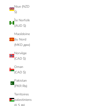
Niue (NZD
$)
Île Norfolk
(AUD $)
Macédoine
du Nord
(MKD ден)
Norvège
(CAD $)
Oman
(CAD $)
Pakistan
(PKR ₨)
Territoires
palestiniens
(ILS ₪)