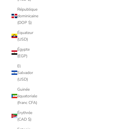
République
dominicaine
(DOP $)
Équateur
(USD)
Égypte
(EGP)
El
Salvador
(USD)
Guinée
équatoriale
(franc CFA)
Érythrée
(CAD $)