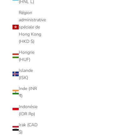
(HNL L)
Région
administrative
spéciale de
Hong Kong
(HKD $)
Hongrie
(HUF)
Islande
(ISK)
Inde (INR
₹)
Indonésie
(IDR Rp)
Irak (CAD
$)