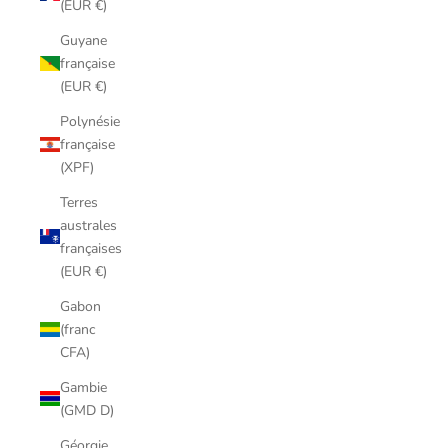
(EUR €)
Guyane
française
(EUR €)
Polynésie
française
(XPF)
Terres
australes
françaises
(EUR €)
Gabon
(franc
CFA)
Gambie
(GMD D)
Géorgie