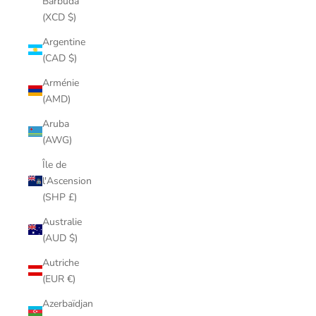
Barbuda
(XCD $)
Argentine
(CAD $)
Arménie
(AMD)
Aruba
(AWG)
Île de
l'Ascension
(SHP £)
Australie
(AUD $)
Autriche
(EUR €)
Azerbaïdjan