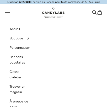
Skip to content
Livraison GRATUITE
partout au Canada pour toute commande de 55 $ ou plus
Candylabs
Menu de navigation
Recherche
Panier
Accueil
Boutique
Personnaliser
Bonbons
populaires
Classe
d'atelier
Trouver un
magasin
À propos de
nous