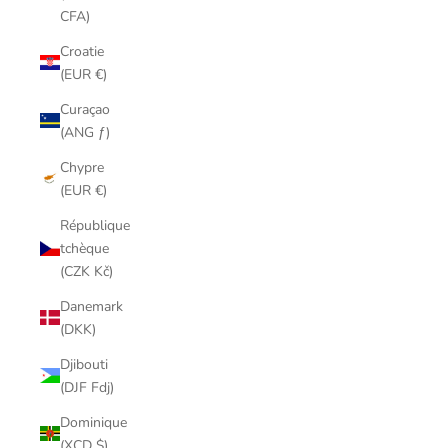
CFA)
Croatie
(EUR €)
Curaçao
(ANG ƒ)
Chypre
(EUR €)
République
tchèque
(CZK Kč)
Danemark
(DKK)
Djibouti
(DJF Fdj)
Dominique
(XCD $)