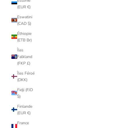
Estonie
(EUR €)
Eswatini
(CAD $)
Éthiopie
(ETB Br)
Îles
Falkland
(FKP £)
Îles Féroé
(DKK)
Fidji (FJD
$)
Finlande
(EUR €)
France