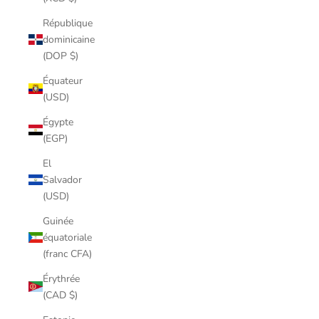
République
dominicaine
(DOP $)
Équateur
(USD)
Égypte
(EGP)
El
Salvador
(USD)
Guinée
équatoriale
(franc CFA)
Érythrée
(CAD $)