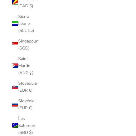
(CAD $)
Sierra
Leone
(SLL Le)
Singapour
(SGD)
Saint-
Martin
(ANG ƒ)
Slovaquie
(EUR €)
Slovénie
(EUR €)
Îles
Salomon
(SBD $)