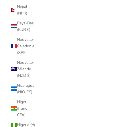
Népal
(NPR)
Pays-Bas
(EUR €)
Nouvelle-
Calédonie
(XPF)
Nouvelle-
Zélande
(NZD $)
Nicaragua
(NIO C$)
Niger
(franc
CFA)
Nigeria (₦)