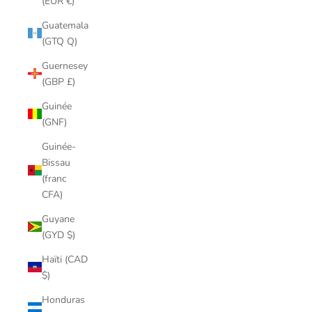
(EUR €)
Guatemala
(GTQ Q)
Guernesey
(GBP £)
Guinée
(GNF)
Guinée-
Bissau
(franc
CFA)
Guyane
(GYD $)
Haïti (CAD
$)
Honduras