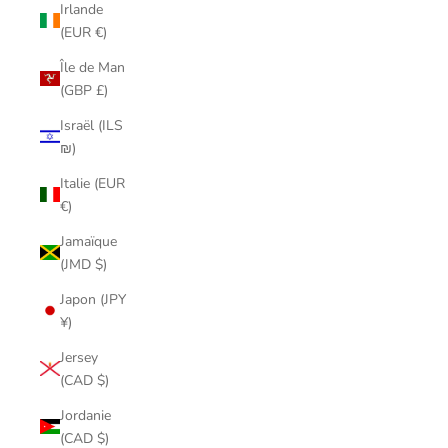
Irlande
(EUR €)
Île de Man
(GBP £)
Israël (ILS
₪)
Italie (EUR
€)
Jamaïque
(JMD $)
Japon (JPY
¥)
Jersey
(CAD $)
Jordanie
(CAD $)