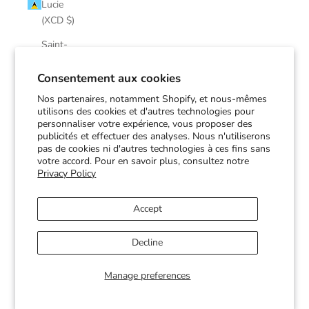
Lucie
(XCD $)
Saint-
Martin
(EUR €)
Consentement aux cookies
Nos partenaires, notamment Shopify, et nous-mêmes
Saint-
utilisons des cookies et d'autres technologies pour
Pierre-et-
personnaliser votre expérience, vous proposer des
Miquelon
publicités et effectuer des analyses. Nous n'utiliserons
(EUR €)
pas de cookies ni d'autres technologies à ces fins sans
votre accord. Pour en savoir plus, consultez notre
Saint-
Privacy Policy
Vincent-
et-les-
Accept
Grenadines
(XCD $)
Decline
Soudan
(CAD $)
Manage preferences
Suriname