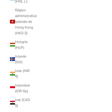
(HNL L)
Région
administrative
spéciale de
Hong Kong
(HKD $)
Hongrie
(HUF)
Islande
(ISK)
Inde (INR
₹)
Indonésie
(IDR Rp)
Irak (CAD
$)