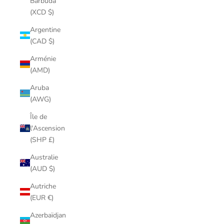
Barbuda
(XCD $)
Argentine
(CAD $)
Arménie
(AMD)
Aruba
(AWG)
Île de
l'Ascension
(SHP £)
Australie
(AUD $)
Autriche
(EUR €)
Azerbaïdjan