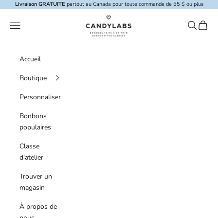
Skip to content
Livraison GRATUITE
partout au Canada pour toute commande de 55 $ ou plus
Candylabs
Menu de navigation
Recherche
Panier
Accueil
Boutique
Personnaliser
Bonbons
populaires
Classe
d'atelier
Trouver un
magasin
À propos de
nous