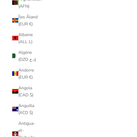
(AFN)
Îles Åland
(EUR €)
Albanie
(ALL L)
Algérie
(DZD د.ج)
Andorre
(EUR €)
Angola
(CAD $)
Anguilla
(XCD $)
Antigua-
et-