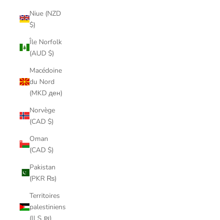
Niue (NZD
$)
Île Norfolk
(AUD $)
Macédoine
du Nord
(MKD ден)
Norvège
(CAD $)
Oman
(CAD $)
Pakistan
(PKR ₨)
Territoires
palestiniens
(ILS ₪)