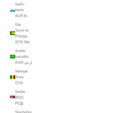
Saint-
Marin
(EUR €)
São
Tomé-et-
Príncipe
(STD Db)
Arabie
saoudite
(SAR ر.س)
Sénégal
(franc
CFA)
Serbie
(RSD
РСД)
Seychelles