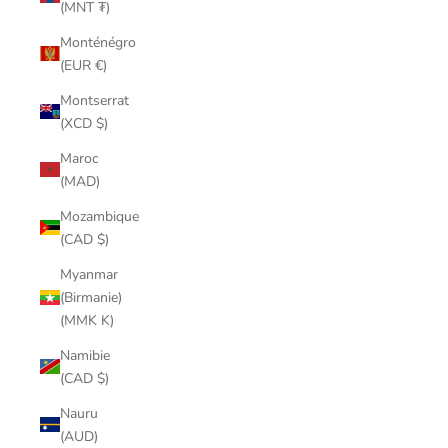
(MNT ₮)
Monténégro
(EUR €)
Montserrat
(XCD $)
Maroc
(MAD)
Mozambique
(CAD $)
Myanmar
(Birmanie)
(MMK K)
Namibie
(CAD $)
Nauru
(AUD)