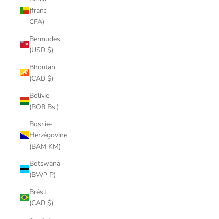
(franc
CFA)
Bermudes
(USD $)
Bhoutan
(CAD $)
Bolivie
(BOB Bs.)
Bosnie-
Herzégovine
(BAM KM)
Botswana
(BWP P)
Brésil
(CAD $)