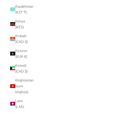
Kazakhstan
(KZT ₸)
Kenya
(KES)
Kiribati
(CAD $)
Kosovo
(EUR €)
Koweït
(CAD $)
Kirghizistan
(som
kirghize)
Laos
(LAK)