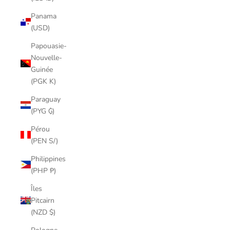
Panama
(USD)
Papouasie-
Nouvelle-
Guinée
(PGK K)
Paraguay
(PYG ₲)
Pérou
(PEN S/)
Philippines
(PHP ₱)
Îles
Pitcairn
(NZD $)