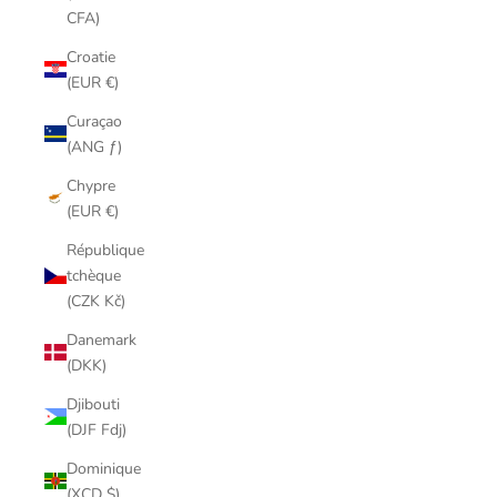
CFA)
Croatie
(EUR €)
Curaçao
(ANG ƒ)
Chypre
(EUR €)
République
tchèque
(CZK Kč)
Danemark
(DKK)
Djibouti
(DJF Fdj)
Dominique
(XCD $)