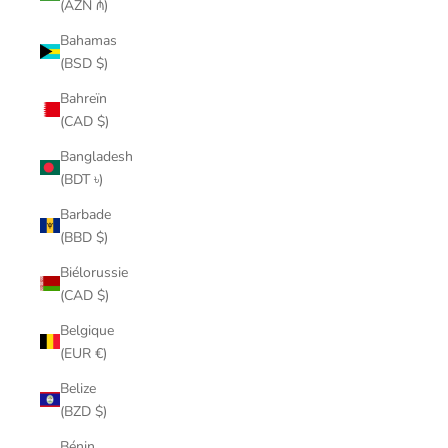
(AZN ₼)
Bahamas
(BSD $)
Bahreïn
(CAD $)
Bangladesh
(BDT ৳)
Barbade
(BBD $)
Biélorussie
(CAD $)
Belgique
(EUR €)
Belize
(BZD $)
Bénin