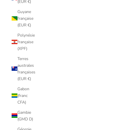
(EUR €)
Guyane
française
(EUR €)
Polynésie
française
(XPF)
Terres
australes
françaises
(EUR €)
Gabon
(franc
CFA)
Gambie
(GMD D)
Géorgie