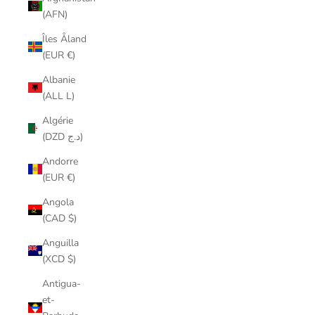
(AFN)
Îles Åland
(EUR €)
Albanie
(ALL L)
Algérie
(DZD د.ج)
Andorre
(EUR €)
Angola
(CAD $)
Anguilla
(XCD $)
Antigua-
et-