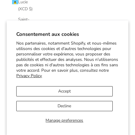
Lucie
(XCD $)
Saint-
Martin
(EUR €)
Consentement aux cookies
Nos partenaires, notamment Shopify, et nous-mêmes
Saint-
utilisons des cookies et d'autres technologies pour
Pierre-et-
personnaliser votre expérience, vous proposer des
Miquelon
publicités et effectuer des analyses. Nous n'utiliserons
(EUR €)
pas de cookies ni d'autres technologies à ces fins sans
votre accord. Pour en savoir plus, consultez notre
Saint-
Privacy Policy
Vincent-
et-les-
Accept
Grenadines
(XCD $)
Decline
Soudan
(CAD $)
Manage preferences
Suriname