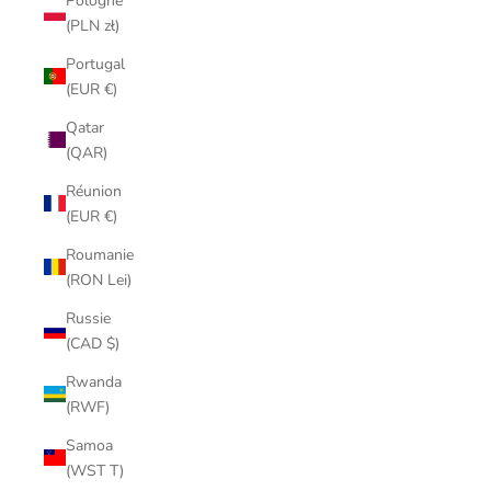
Pologne
(PLN zł)
Portugal
(EUR €)
Qatar
(QAR)
Réunion
(EUR €)
Roumanie
(RON Lei)
Russie
(CAD $)
Rwanda
(RWF)
Samoa
(WST T)