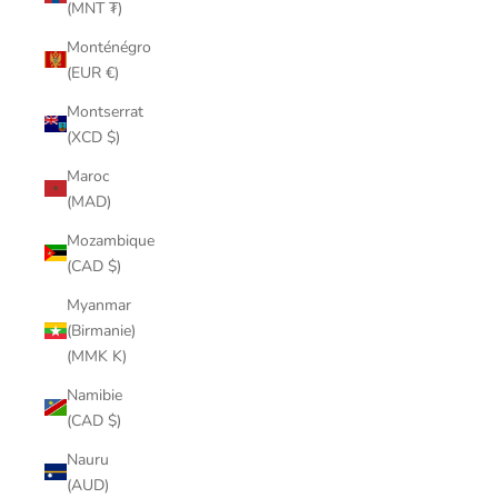
(MNT ₮)
Monténégro
(EUR €)
Montserrat
(XCD $)
Maroc
(MAD)
Mozambique
(CAD $)
Myanmar
(Birmanie)
(MMK K)
Namibie
(CAD $)
Nauru
(AUD)