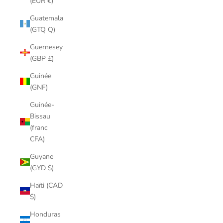
(EUR €)
Guatemala
(GTQ Q)
Guernesey
(GBP £)
Guinée
(GNF)
Guinée-
Bissau
(franc
CFA)
Guyane
(GYD $)
Haïti (CAD
$)
Honduras