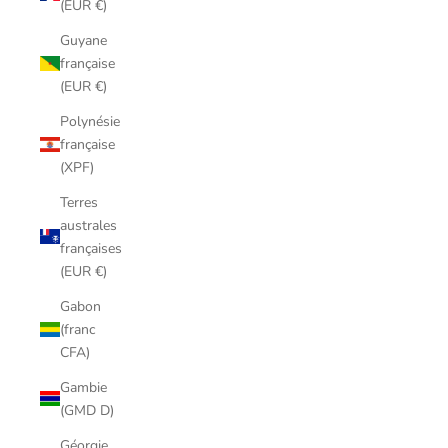
(EUR €)
Guyane
française
(EUR €)
Polynésie
française
(XPF)
Terres
australes
françaises
(EUR €)
Gabon
(franc
CFA)
Gambie
(GMD D)
Géorgie