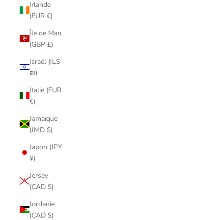
Irlande
(EUR €)
Île de Man
(GBP £)
Israël (ILS
₪)
Italie (EUR
€)
Jamaïque
(JMD $)
Japon (JPY
¥)
Jersey
(CAD $)
Jordanie
(CAD $)