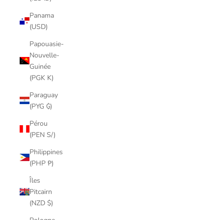
Panama
(USD)
Papouasie-
Nouvelle-
Guinée
(PGK K)
Paraguay
(PYG ₲)
Pérou
(PEN S/)
Philippines
(PHP ₱)
Îles
Pitcairn
(NZD $)