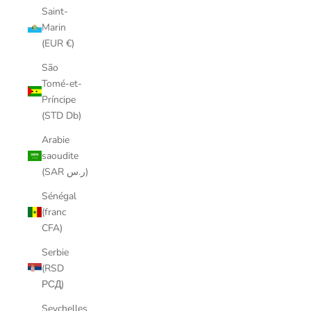
Saint-
Marin
(EUR €)
São
Tomé-et-
Príncipe
(STD Db)
Arabie
saoudite
(SAR ر.س)
Sénégal
(franc
CFA)
Serbie
(RSD
РСД)
Seychelles