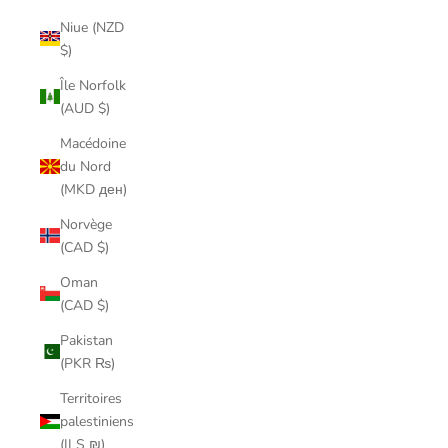
Niue (NZD
$)
Île Norfolk
(AUD $)
Macédoine
du Nord
(MKD ден)
Norvège
(CAD $)
Oman
(CAD $)
Pakistan
(PKR ₨)
Territoires
palestiniens
(ILS ₪)