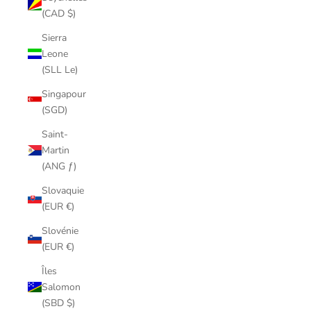
(CAD $)
Sierra
Leone
(SLL Le)
Singapour
(SGD)
Saint-
Martin
(ANG ƒ)
Slovaquie
(EUR €)
Slovénie
(EUR €)
Îles
Salomon
(SBD $)