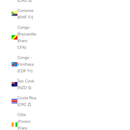
(CAD $)
Comores
(KMF Fr)
Congo-
Brazzaville
(franc
CFA)
Congo -
Kinshasa
(CDF Fr)
Îles Cook
(NZD $)
Costa Rica
(CRC ₡)
Côte
d'Ivoire
(franc