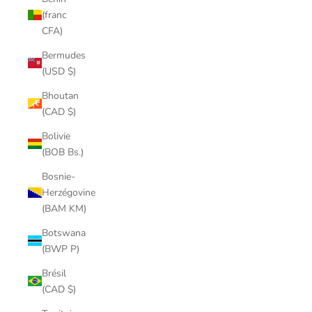
(franc
CFA)
Bermudes
(USD $)
Bhoutan
(CAD $)
Bolivie
(BOB Bs.)
Bosnie-
Herzégovine
(BAM KM)
Botswana
(BWP P)
Brésil
(CAD $)