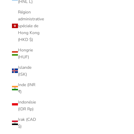
(HNL L)
Région
administrative
spéciale de
Hong Kong
(HKD $)
Hongrie
(HUF)
Islande
(ISK)
Inde (INR
₹)
Indonésie
(IDR Rp)
Irak (CAD
$)