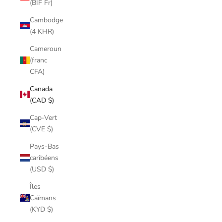
(BIF Fr)
Cambodge
(4 KHR)
Cameroun
(franc
CFA)
Canada
(CAD $)
Cap-Vert
(CVE $)
Pays-Bas
caribéens
(USD $)
Îles
Caïmans
(KYD $)