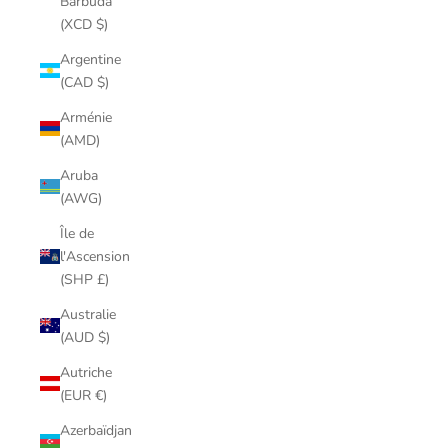
Barbuda
(XCD $)
Argentine
(CAD $)
Arménie
(AMD)
Aruba
(AWG)
Île de
l'Ascension
(SHP £)
Australie
(AUD $)
Autriche
(EUR €)
Azerbaïdjan