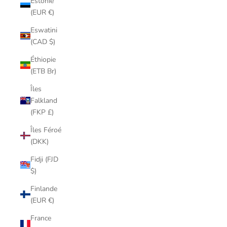
Estonie
(EUR €)
Eswatini
(CAD $)
Éthiopie
(ETB Br)
Îles
Falkland
(FKP £)
Îles Féroé
(DKK)
Fidji (FJD
$)
Finlande
(EUR €)
France