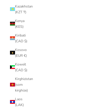
Kazakhstan
(KZT ₸)
Kenya
(KES)
Kiribati
(CAD $)
Kosovo
(EUR €)
Koweït
(CAD $)
Kirghizistan
(som
kirghize)
Laos
(LAK)