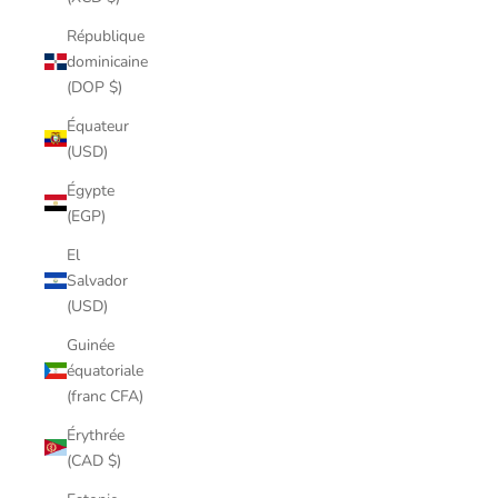
République
dominicaine
(DOP $)
Équateur
(USD)
Égypte
(EGP)
El
Salvador
(USD)
Guinée
équatoriale
(franc CFA)
Érythrée
(CAD $)