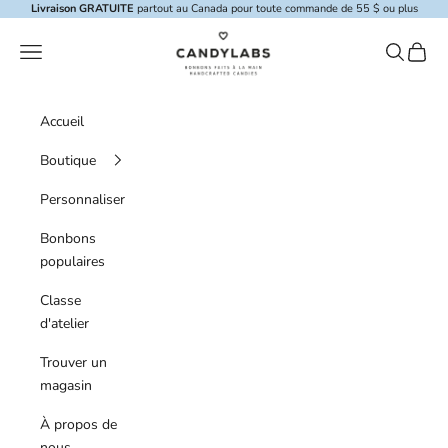
Skip to content
Livraison GRATUITE
partout au Canada pour toute commande de 55 $ ou plus
Candylabs
Menu de navigation
Recherche
Panier
Accueil
Boutique
Personnaliser
Bonbons
populaires
Classe
d'atelier
Trouver un
magasin
À propos de
nous