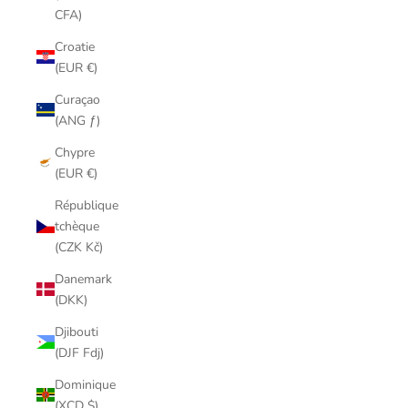
CFA)
Croatie
(EUR €)
Curaçao
(ANG ƒ)
Chypre
(EUR €)
République
tchèque
(CZK Kč)
Danemark
(DKK)
Djibouti
(DJF Fdj)
Dominique
(XCD $)