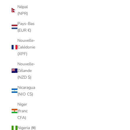
Népal
(NPR)
Pays-Bas
(EUR €)
Nouvelle-
Calédonie
(XPF)
Nouvelle-
Zélande
(NZD $)
Nicaragua
(NIO C$)
Niger
(franc
CFA)
Nigeria (₦)