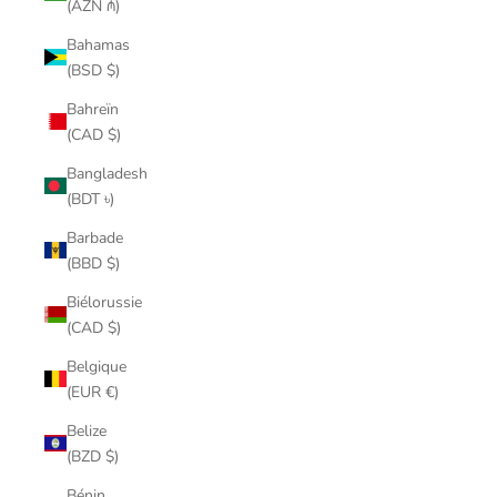
(AZN ₼)
Bahamas
(BSD $)
Bahreïn
(CAD $)
Bangladesh
(BDT ৳)
Barbade
(BBD $)
Biélorussie
(CAD $)
Belgique
(EUR €)
Belize
(BZD $)
Bénin