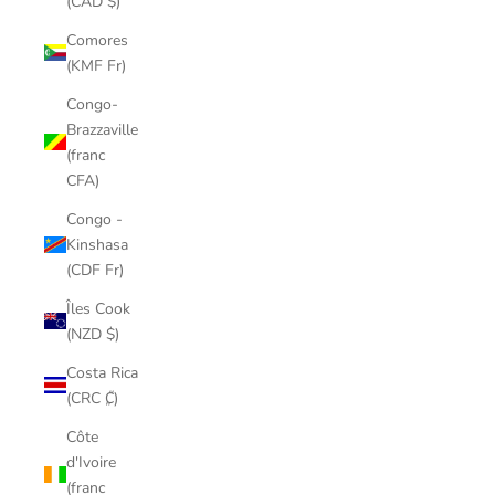
(CAD $)
Comores
(KMF Fr)
Congo-
Brazzaville
(franc
CFA)
Congo -
Kinshasa
(CDF Fr)
Îles Cook
(NZD $)
Costa Rica
(CRC ₡)
Côte
d'Ivoire
(franc