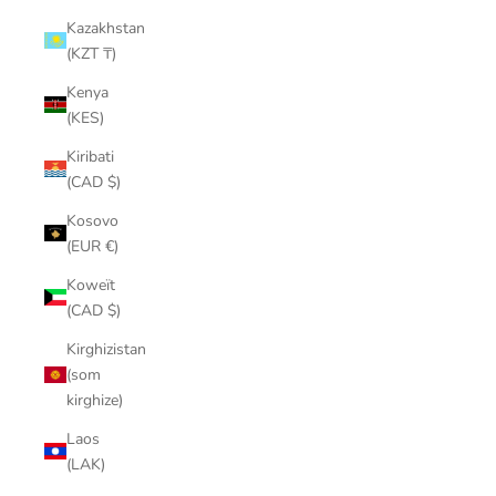
Kazakhstan
(KZT ₸)
Kenya
(KES)
Kiribati
(CAD $)
Kosovo
(EUR €)
Koweït
(CAD $)
Kirghizistan
(som
kirghize)
Laos
(LAK)