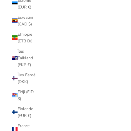
Estonie
(EUR €)
Eswatini
(CAD $)
Éthiopie
(ETB Br)
Îles
Falkland
(FKP £)
Îles Féroé
(DKK)
Fidji (FJD
$)
Finlande
(EUR €)
France