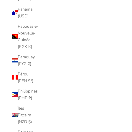
Panama
(USD)
Papouasie-
Nouvelle-
Guinée
(PGK K)
Paraguay
(PYG ₲)
Pérou
(PEN S/)
Philippines
(PHP ₱)
Îles
Pitcairn
(NZD $)