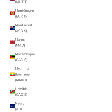
(MNT ₮)
Monténégro
(EUR €)
Montserrat
(XCD $)
Maroc
(MAD)
Mozambique
(CAD $)
Myanmar
(Birmanie)
(MMK K)
Namibie
(CAD $)
Nauru
(AUD)