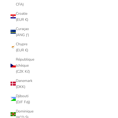
CFA)
Croatie
(EUR €)
Curaçao
(ANG ƒ)
Chypre
(EUR €)
République
tchèque
(CZK Kč)
Danemark
(DKK)
Djibouti
(DJF Fdj)
Dominique
(XCD $)