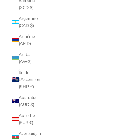
Barbuda
(XCD $)
Argentine
(CAD $)
Arménie
(AMD)
Aruba
(AWG)
Île de
l'Ascension
(SHP £)
Australie
(AUD $)
Autriche
(EUR €)
Azerbaïdjan