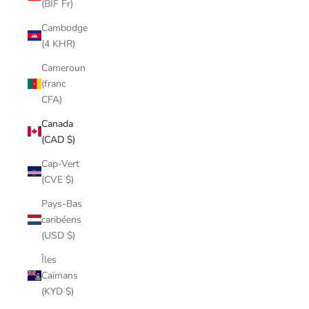
(BIF Fr)
Cambodge
(4 KHR)
Cameroun
(franc
CFA)
Canada
(CAD $)
Cap-Vert
(CVE $)
Pays-Bas
caribéens
(USD $)
Îles
Caïmans
(KYD $)