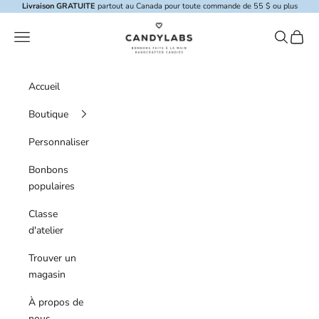
Skip to content
Livraison GRATUITE
partout au Canada pour toute commande de 55 $ ou plus
Candylabs
Menu de navigation
Recherche
Panier
Accueil
Boutique
Personnaliser
Bonbons
populaires
Classe
d'atelier
Trouver un
magasin
À propos de
nous