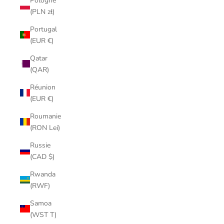
Pologne
(PLN zł)
Portugal
(EUR €)
Qatar
(QAR)
Réunion
(EUR €)
Roumanie
(RON Lei)
Russie
(CAD $)
Rwanda
(RWF)
Samoa
(WST T)