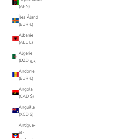
(AFN)
Îles Åland
(EUR €)
Albanie
(ALL L)
Algérie
(DZD د.ج)
Andorre
(EUR €)
Angola
(CAD $)
Anguilla
(XCD $)
Antigua-
et-