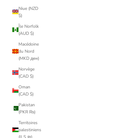
Niue (NZD
$)
Île Norfolk
(AUD $)
Macédoine
du Nord
(MKD ден)
Norvège
(CAD $)
Oman
(CAD $)
Pakistan
(PKR ₨)
Territoires
palestiniens
(ILS ₪)