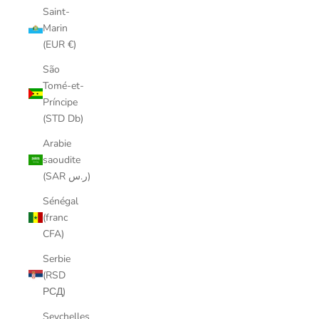
Saint-
Marin
(EUR €)
São
Tomé-et-
Príncipe
(STD Db)
Arabie
saoudite
(SAR ر.س)
Sénégal
(franc
CFA)
Serbie
(RSD
РСД)
Seychelles