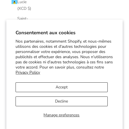
Lucie
(XCD $)
Saint-
Martin
(EUR €)
Consentement aux cookies
Nos partenaires, notamment Shopify, et nous-mêmes
Saint-
utilisons des cookies et d'autres technologies pour
Pierre-et-
personnaliser votre expérience, vous proposer des
Miquelon
publicités et effectuer des analyses. Nous n'utiliserons
(EUR €)
pas de cookies ni d'autres technologies à ces fins sans
votre accord. Pour en savoir plus, consultez notre
Saint-
Privacy Policy
Vincent-
et-les-
Accept
Grenadines
(XCD $)
Decline
Soudan
(CAD $)
Manage preferences
Suriname