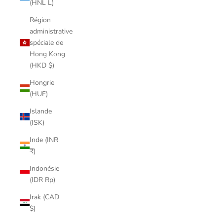
(HNL L)
Région
administrative
spéciale de
Hong Kong
(HKD $)
Hongrie
(HUF)
Islande
(ISK)
Inde (INR
₹)
Indonésie
(IDR Rp)
Irak (CAD
$)