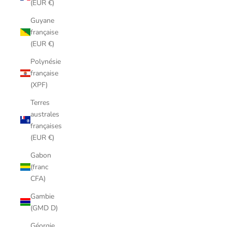
(EUR €)
Guyane
française
(EUR €)
Polynésie
française
(XPF)
Terres
australes
françaises
(EUR €)
Gabon
(franc
CFA)
Gambie
(GMD D)
Géorgie