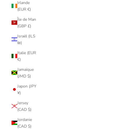
Irlande
(EUR €)
Île de Man
(GBP £)
Israël (ILS
₪)
Italie (EUR
€)
Jamaïque
(JMD $)
Japon (JPY
¥)
Jersey
(CAD $)
Jordanie
(CAD $)