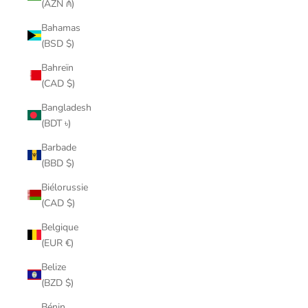
(AZN ₼)
Bahamas
(BSD $)
Bahreïn
(CAD $)
Bangladesh
(BDT ৳)
Barbade
(BBD $)
Biélorussie
(CAD $)
Belgique
(EUR €)
Belize
(BZD $)
Bénin