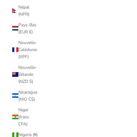
Népal
(NPR)
Pays-Bas
(EUR €)
Nouvelle-
Calédonie
(XPF)
Nouvelle-
Zélande
(NZD $)
Nicaragua
(NIO C$)
Niger
(franc
CFA)
Nigeria (₦)