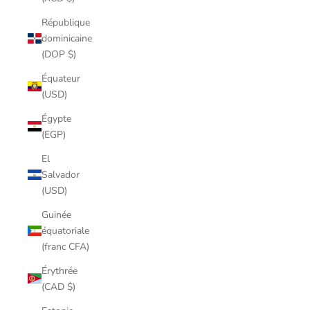
République
dominicaine
(DOP $)
Équateur
(USD)
Égypte
(EGP)
El
Salvador
(USD)
Guinée
équatoriale
(franc CFA)
Érythrée
(CAD $)