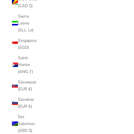
(CAD $)
Sierra
Leone
(SLL Le)
Singapour
(SGD)
Saint-
Martin
(ANG ƒ)
Slovaquie
(EUR €)
Slovénie
(EUR €)
Îles
Salomon
(SBD $)