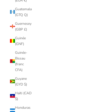
(EUR €)
Guatemala
(GTQ Q)
Guernesey
(GBP £)
Guinée
(GNF)
Guinée-
Bissau
(franc
CFA)
Guyane
(GYD $)
Haïti (CAD
$)
Honduras