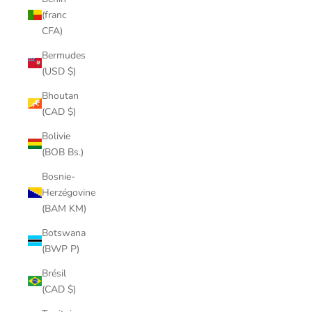
(franc
CFA)
Bermudes
(USD $)
Bhoutan
(CAD $)
Bolivie
(BOB Bs.)
Bosnie-
Herzégovine
(BAM KM)
Botswana
(BWP P)
Brésil
(CAD $)