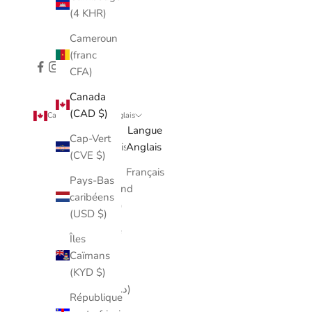
(4 KHR)
Cameroun
(franc
CFA)
Canada
(CAD $)
Canada (CAD $)
Anglais
Pays
Langue
Cap-Vert
Afghanistan
Anglais
(CVE $)
(AFN)
Français
Pays-Bas
Îles Åland
caribéens
(EUR €)
(USD $)
Albanie
Îles
(ALL L)
Caïmans
(KYD $)
Algérie
(DZD د.ج)
République