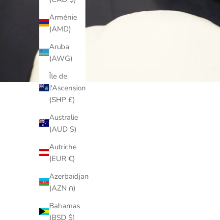
Arménie
(AMD)
Aruba
(AWG)
Île de
l'Ascension
(SHP £)
Australie
(AUD $)
Autriche
(EUR €)
Azerbaïdjan
(AZN ₼)
Bahamas
(BSD $)