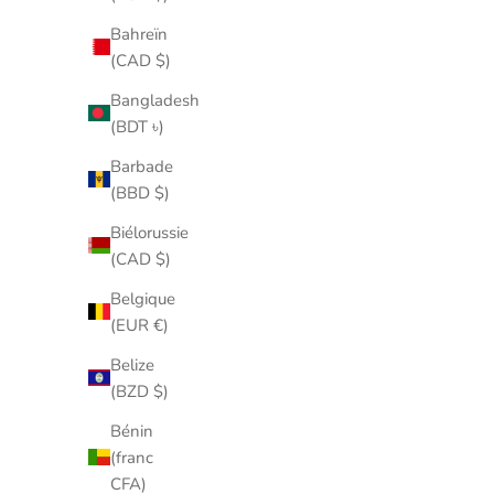
Bahreïn
(CAD $)
Bangladesh
(BDT ৳)
Barbade
(BBD $)
Biélorussie
(CAD $)
Belgique
(EUR €)
Belize
(BZD $)
Bénin
(franc
CFA)