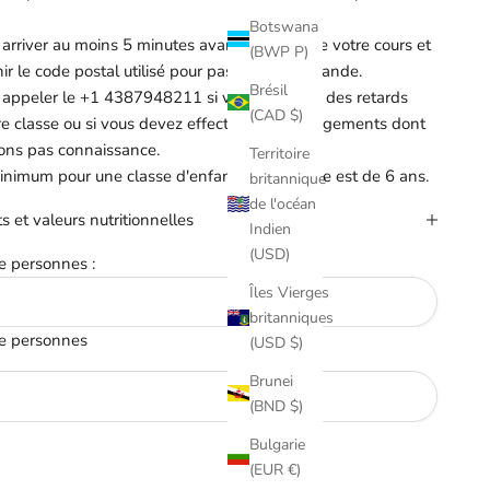
Botswana
 arriver au moins 5 minutes avant le début de votre cours et
(BWP P)
ir le code postal utilisé pour passer la commande.
Brésil
z appeler le +1 4387948211 si vous subissez des retards
(CAD $)
re classe ou si vous devez effectuer des changements dont
ons pas connaissance.
Territoire
inimum pour une classe d'enfants ou une fête est de 6 ans.
britannique
de l'océan
s et valeurs nutritionnelles
Indien
(USD)
 personnes :
Îles Vierges
britanniques
e personnes
(USD $)
Brunei
(BND $)
Bulgarie
 quantité
Augmenter la quantité
(EUR €)