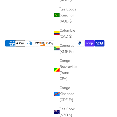
(AUD $)
Îles Cocos
(Keeling)
(AUD $)
Colombie
(CAD $)
Comores
(KMF Fr)
Congo-
Brazzaville
(franc
CFA)
Congo -
Kinshasa
(CDF Fr)
Îles Cook
(NZD $)