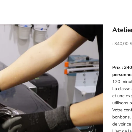
Atelie
Prix de v
: 340,00 
Prix : 34
personne
120 minu
La classe
et une exp
utilisons 
Votre con
bonbons, p
de voir ce
L'art de l