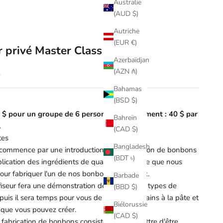
Australie
(AUD $)
Autriche
(EUR €)
r privé Master Class
Azerbaïdjan
(AZN ₼)
ente
$
Bahamas
(BSD $)
0 $ pour un groupe de 6 personnes, supplément : 40 $ par
Bahreïn
.
(CAD $)
tes
Bangladesh
 commence par une introduction à la fabrication de bonbons
(BDT ৳)
lication des ingrédients de qualité supérieure que nous
pour fabriquer l'un de nos bonbons artisanaux.
Barbade
fiseur fera une démonstration de chacun des types de
(BBD $)
uis il sera temps pour vous de mettre les mains à la pâte et
Biélorussie
 que vous pouvez créer.
(CAD $)
a fabrication de bonbons consiste à se permettre d'être