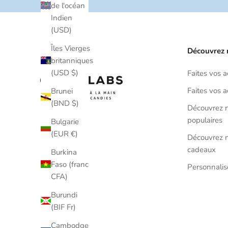
de l'océan
Indien
(USD)
Îles Vierges
Découvrez 
britanniques
(USD $)
Faites vos 
Faites vos a
Brunei
(BND $)
Découvrez n
populaires
Bulgarie
(EUR €)
Découvrez n
cadeaux
Burkina
Faso (franc
Personnali
CFA)
Burundi
(BIF Fr)
Cambodge