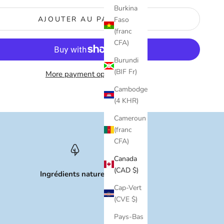
Burkina
AJOUTER AU PANIER
Faso
(franc
CFA)
Burundi
(BIF Fr)
More payment options
Cambodge
(4 KHR)
Cameroun
(franc
CFA)
Canada
(CAD $)
Ingrédients naturels
Cap-Vert
(CVE $)
Pays-Bas