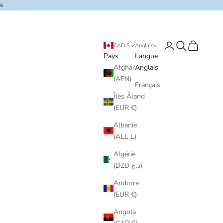
s
Connexion
Recherchez
Panier
CAD $
Anglais
Pays
Langue
Afghanistan
Anglais
(AFN)
Français
Îles Åland
(EUR €)
Albanie
(ALL L)
Algérie
(DZD د.ج)
Andorre
(EUR €)
Angola