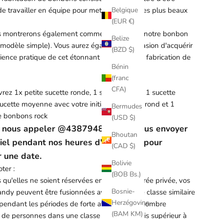
Belgique
 de travailler en équipe pour mettre au point les plus beaux
(EUR €)
 montrerons également comment fabriquer notre bonbon
Belize
(modèle simple). Vous aurez également l'occasion d'acquérir
(BZD $)
ience pratique de cet étonnant processus de fabrication de
Bénin
(franc
CFA)
rez 1x petite sucette ronde, 1 sucette coeur, 1 sucette
ucette moyenne avec votre initiale, 1 oreiller rond et 1
Bermudes
e bonbons rock
(USD $)
z nous appeler @4387948211 ou nous envoyer
Bhoutan
riel pendant nos heures d'ouverture pour
(CAD $)
r une date.
Bolivie
ter :
(BOB Bs.)
qu'elles ne soient réservées en tant que soirée privée, vos
Bosnie-
andy peuvent être fusionnées avec une autre classe similaire
Herzégovine
 pendant les périodes de forte affluence. Le nombre
(BAM KM)
e personnes dans une classe ne sera jamais supérieur à