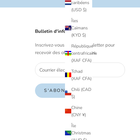
caribéens
(USD $)
Îles
Caïmans
Bulletin d'information
(KYD $)
Inscrivez-vous à notre newsletter pour
République
recevoir des offres exclusives.
centrafricaine
(XAF CFA)
Tchad
(XAF CFA)
Chili (CAD
S'ABONNER
$)
Chine
(CNY ¥)
Île
Christmas