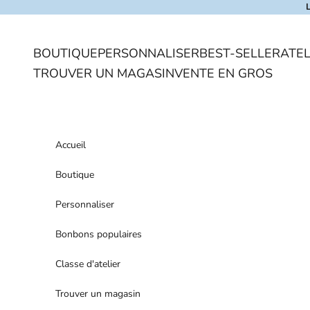
Skip to content
BOUTIQUE
PERSONNALISER
BEST-SELLER
ATEL
TROUVER UN MAGASIN
VENTE EN GROS
Accueil
Boutique
Personnaliser
Bonbons populaires
Classe d'atelier
Trouver un magasin