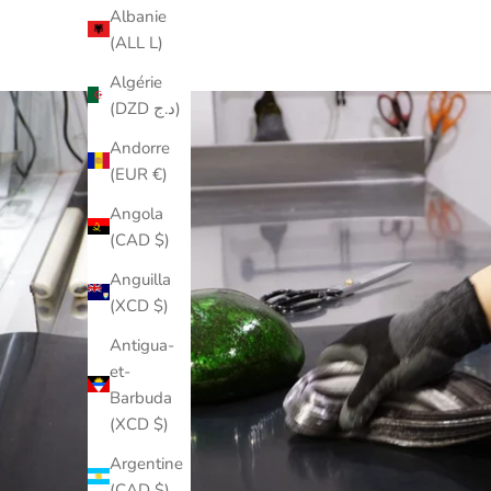
Albanie
(ALL L)
Algérie
(DZD د.ج)
Andorre
(EUR €)
Angola
(CAD $)
Anguilla
(XCD $)
Antigua-
et-
Barbuda
(XCD $)
Argentine
(CAD $)