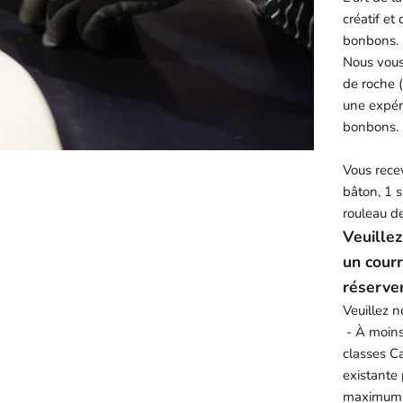
créatif et
bonbons.
Nous vous
de roche 
une expér
bonbons.
Vous recev
bâton, 1 s
rouleau d
Veuille
un cour
réserve
Veuillez no
- À moins 
classes C
existante
maximum d