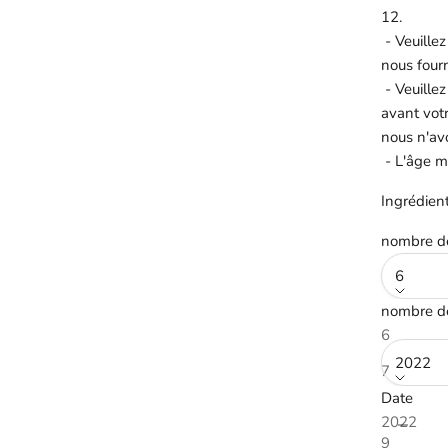
12.
- Veuillez
nous fourn
- Veuille
avant vot
nous n'av
- L'âge m
Ingrédient
nombre de
6
nombre d
Date :
6
2022
7
Date
8
Réduire la
2022
9