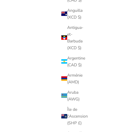
(CAD $)
Anguilla
(XCD $)
Antigua-
et-
Barbuda
(XCD $)
Argentine
(CAD $)
Arménie
(AMD)
Aruba
(AWG)
Île de
l'Ascension
(SHP £)