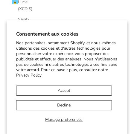
Lucie
(XCD $)
Saint-
Martin
(EUR €)
Consentement aux cookies
Nos partenaires, notamment Shopify, et nous-mêmes
Saint-
utilisons des cookies et d'autres technologies pour
Pierre-et-
personnaliser votre expérience, vous proposer des
Miquelon
publicités et effectuer des analyses. Nous n'utiliserons
(EUR €)
pas de cookies ni d'autres technologies à ces fins sans
votre accord. Pour en savoir plus, consultez notre
Saint-
Privacy Policy
Vincent-
et-les-
Accept
Grenadines
(XCD $)
Decline
Soudan
(CAD $)
Manage preferences
Suriname