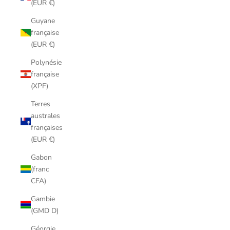
(EUR €)
Guyane
française
(EUR €)
Polynésie
française
(XPF)
Terres
australes
françaises
(EUR €)
Gabon
(franc
CFA)
Gambie
(GMD D)
Géorgie