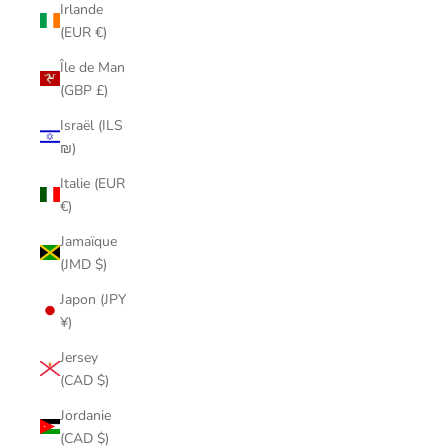
Irlande
(EUR €)
Île de Man
(GBP £)
Israël (ILS
₪)
Italie (EUR
€)
Jamaïque
(JMD $)
Japon (JPY
¥)
Jersey
(CAD $)
Jordanie
(CAD $)