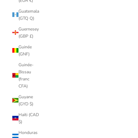
(EUR €)
Guatemala
(GTQ Q)
Guernesey
(GBP £)
Guinée
(GNF)
Guinée-
Bissau
(franc
CFA)
Guyane
(GYD $)
Haïti (CAD
$)
Honduras