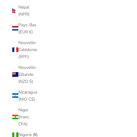
Népal
(NPR)
Pays-Bas
(EUR €)
Nouvelle-
Calédonie
(XPF)
Nouvelle-
Zélande
(NZD $)
Nicaragua
(NIO C$)
Niger
(franc
CFA)
Nigeria (₦)