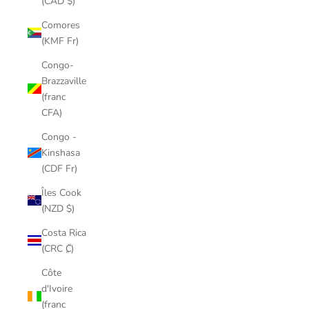
(CAD $)
Comores
(KMF Fr)
Congo-
Brazzaville
(franc
CFA)
Congo -
Kinshasa
(CDF Fr)
Îles Cook
(NZD $)
Costa Rica
(CRC ₡)
Côte
d'Ivoire
(franc