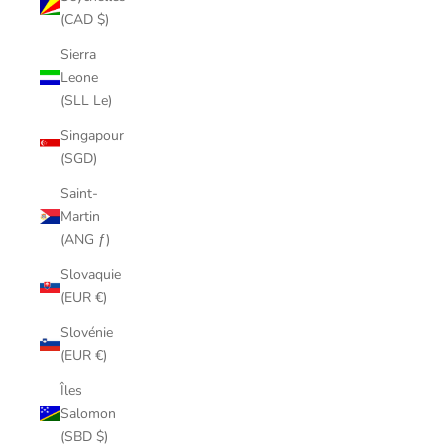
(CAD $)
Sierra
Leone
(SLL Le)
Singapour
(SGD)
Saint-
Martin
(ANG ƒ)
Slovaquie
(EUR €)
Slovénie
(EUR €)
Îles
Salomon
(SBD $)