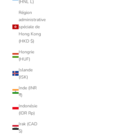
(HNL L)
Région
administrative
spéciale de
Hong Kong
(HKD $)
Hongrie
(HUF)
Islande
(ISK)
Inde (INR
₹)
Indonésie
(IDR Rp)
Irak (CAD
$)