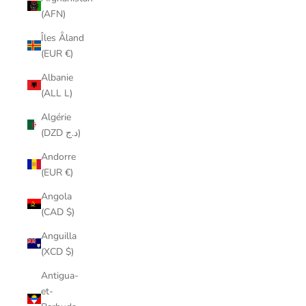
(AFN)
Îles Åland
(EUR €)
Albanie
(ALL L)
Algérie
(DZD د.ج)
Andorre
(EUR €)
Angola
(CAD $)
Anguilla
(XCD $)
Antigua-
et-