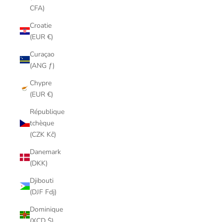
CFA)
Croatie
(EUR €)
Curaçao
(ANG ƒ)
Chypre
(EUR €)
République
tchèque
(CZK Kč)
Danemark
(DKK)
Djibouti
(DJF Fdj)
Dominique
(XCD $)