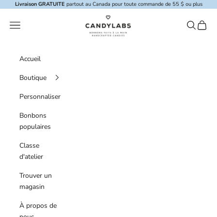
Skip to content
Livraison GRATUITE
partout au Canada pour toute commande de 55 $ ou plus
Candylabs
Menu de navigation
Recherche
Panier
Accueil
Boutique
Personnaliser
Bonbons
populaires
Classe
d'atelier
Trouver un
magasin
À propos de
nous