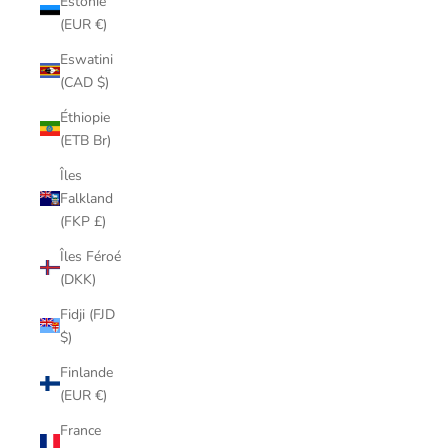
Estonie
(EUR €)
Eswatini
(CAD $)
Éthiopie
(ETB Br)
Îles
Falkland
(FKP £)
Îles Féroé
(DKK)
Fidji (FJD
$)
Finlande
(EUR €)
France