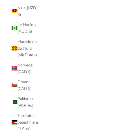
Niue (NZD
$)
Île Norfolk
(AUD $)
Macédoine
du Nord
(MKD ден)
Norvège
(CAD $)
Oman
(CAD $)
Pakistan
(PKR ₨)
Territoires
palestiniens
(ILS ₪)