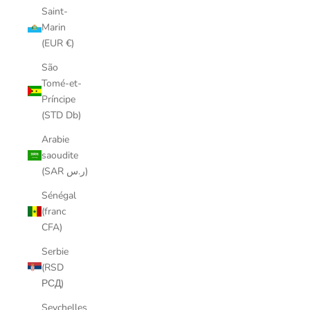
Saint-
Marin
(EUR €)
São
Tomé-et-
Príncipe
(STD Db)
Arabie
saoudite
(SAR ر.س)
Sénégal
(franc
CFA)
Serbie
(RSD
РСД)
Seychelles