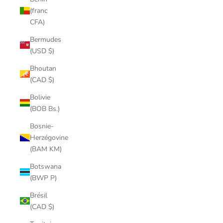
(franc
CFA)
Bermudes
(USD $)
Bhoutan
(CAD $)
Bolivie
(BOB Bs.)
Bosnie-
Herzégovine
(BAM KM)
Botswana
(BWP P)
Brésil
(CAD $)