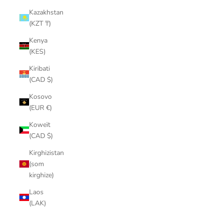
Kazakhstan
(KZT ₸)
Kenya
(KES)
Kiribati
(CAD $)
Kosovo
(EUR €)
Koweït
(CAD $)
Kirghizistan
(som
kirghize)
Laos
(LAK)