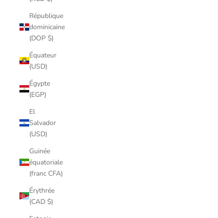
République
dominicaine
(DOP $)
Équateur
(USD)
Égypte
(EGP)
El
Salvador
(USD)
Guinée
équatoriale
(franc CFA)
Érythrée
(CAD $)