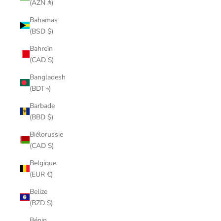
(AZN ₼)
Bahamas
(BSD $)
Bahreïn
(CAD $)
Bangladesh
(BDT ৳)
Barbade
(BBD $)
Biélorussie
(CAD $)
Belgique
(EUR €)
Belize
(BZD $)
Bénin