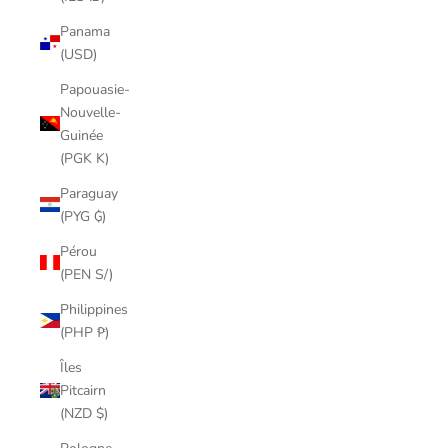
Panama
(USD)
Papouasie-
Nouvelle-
Guinée
(PGK K)
Paraguay
(PYG ₲)
Pérou
(PEN S/)
Philippines
(PHP ₱)
Îles
Pitcairn
(NZD $)