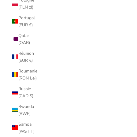
Pologne
(PLN zł)
Portugal
(EUR €)
Qatar
(QAR)
Réunion
(EUR €)
Roumanie
(RON Lei)
Russie
(CAD $)
Rwanda
(RWF)
Samoa
(WST T)