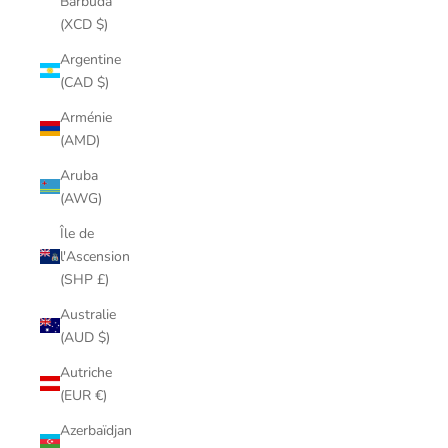
Barbuda
(XCD $)
Argentine
(CAD $)
Arménie
(AMD)
Aruba
(AWG)
Île de
l'Ascension
(SHP £)
Australie
(AUD $)
Autriche
(EUR €)
Azerbaïdjan