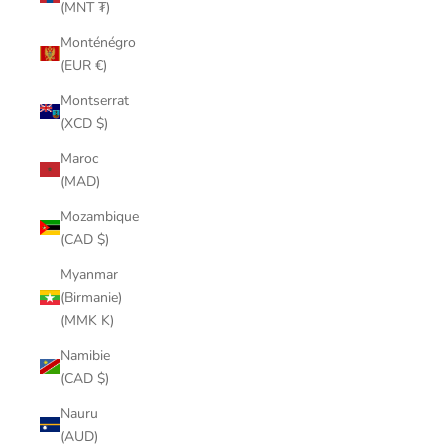
(MNT ₮)
Monténégro
(EUR €)
Montserrat
(XCD $)
Maroc
(MAD)
Mozambique
(CAD $)
Myanmar
(Birmanie)
(MMK K)
Namibie
(CAD $)
Nauru
(AUD)