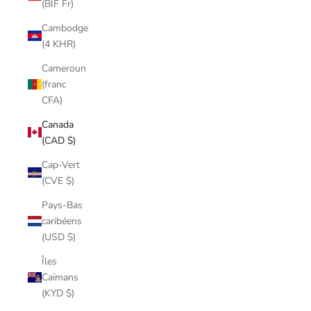
(BIF Fr)
Cambodge
(4 KHR)
Cameroun
(franc
CFA)
Canada
(CAD $)
Cap-Vert
(CVE $)
Pays-Bas
caribéens
(USD $)
Îles
Caïmans
(KYD $)