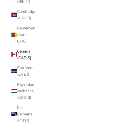
(BIF Fr)
Cambodge
(4 KHR)
Cameroun
(franc
CFA)
Canada
(CAD $)
Cap-Vert
(CVE $)
Pays-Bas
caribéens
(USD $)
Îles
Caïmans
(KYD $)