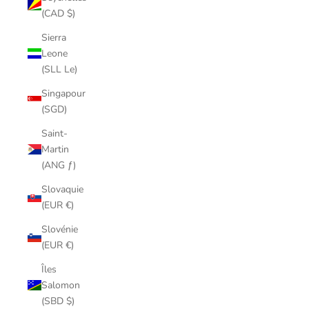
(CAD $)
Sierra
Leone
(SLL Le)
Singapour
(SGD)
Saint-
Martin
(ANG ƒ)
Slovaquie
(EUR €)
Slovénie
(EUR €)
Îles
Salomon
(SBD $)