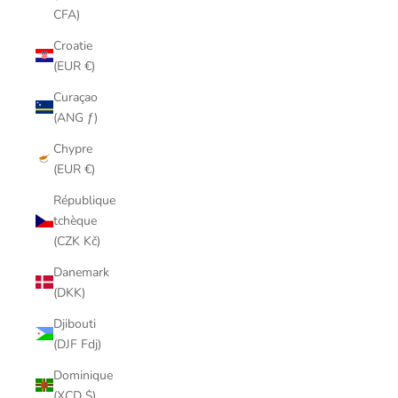
CFA)
Croatie
(EUR €)
Curaçao
(ANG ƒ)
Chypre
(EUR €)
République
tchèque
(CZK Kč)
Danemark
(DKK)
Djibouti
(DJF Fdj)
Dominique
(XCD $)