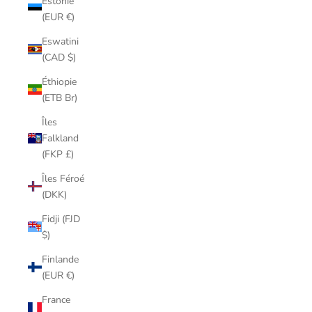
Estonie
(EUR €)
Eswatini
(CAD $)
Éthiopie
(ETB Br)
Îles
Falkland
(FKP £)
Îles Féroé
(DKK)
Fidji (FJD
$)
Finlande
(EUR €)
France