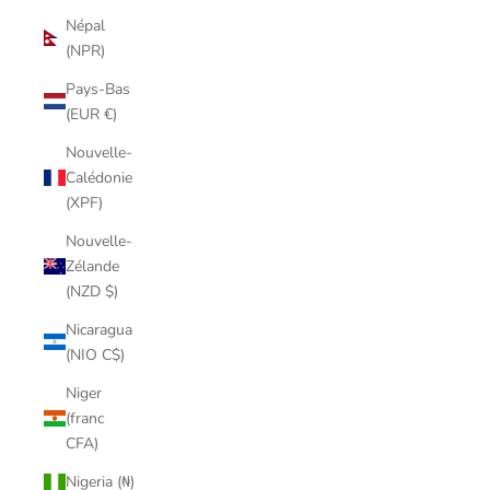
Népal
(NPR)
Pays-Bas
(EUR €)
Nouvelle-
Calédonie
(XPF)
Nouvelle-
Zélande
(NZD $)
Nicaragua
(NIO C$)
Niger
(franc
CFA)
Nigeria (₦)