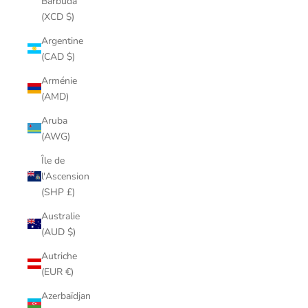
Barbuda
(XCD $)
Argentine
(CAD $)
Arménie
(AMD)
Aruba
(AWG)
Île de
l'Ascension
(SHP £)
Australie
(AUD $)
Autriche
(EUR €)
Azerbaïdjan