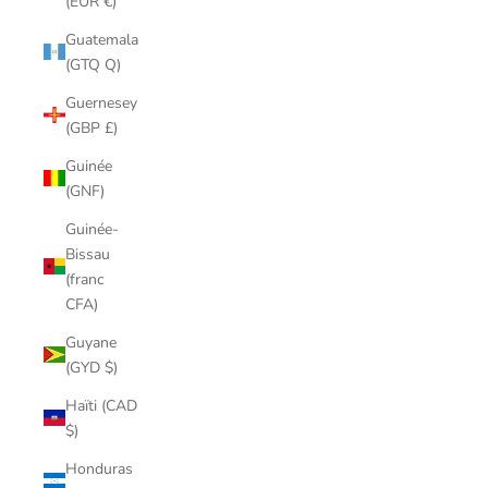
(EUR €)
Guatemala
(GTQ Q)
Guernesey
(GBP £)
Guinée
(GNF)
Guinée-
Bissau
(franc
CFA)
Guyane
(GYD $)
Haïti (CAD
$)
Honduras