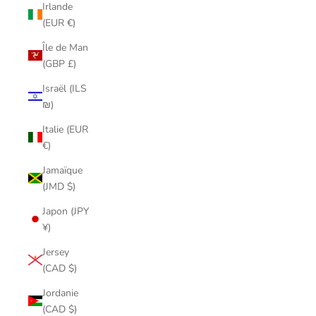
Irlande
(EUR €)
Île de Man
(GBP £)
Israël (ILS
₪)
Italie (EUR
€)
Jamaïque
(JMD $)
Japon (JPY
¥)
Jersey
(CAD $)
Jordanie
(CAD $)