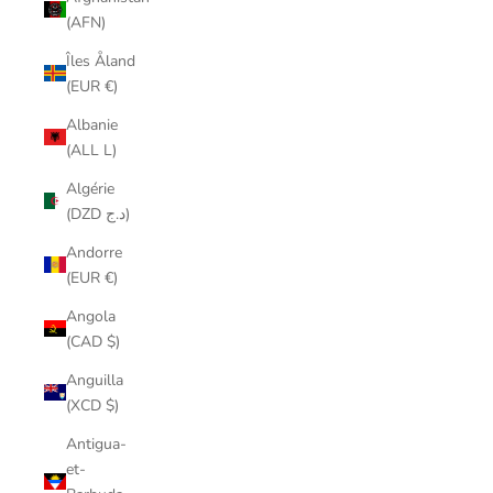
(AFN)
Îles Åland
(EUR €)
Albanie
(ALL L)
Algérie
(DZD د.ج)
Andorre
(EUR €)
Angola
(CAD $)
Anguilla
(XCD $)
Antigua-
et-