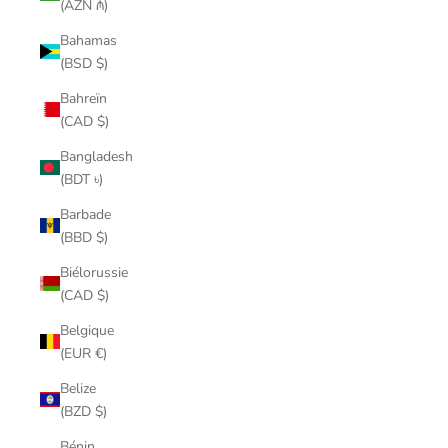
(AZN ₼)
Bahamas
(BSD $)
Bahreïn
(CAD $)
Bangladesh
(BDT ৳)
Barbade
(BBD $)
Biélorussie
(CAD $)
Belgique
(EUR €)
Belize
(BZD $)
Bénin