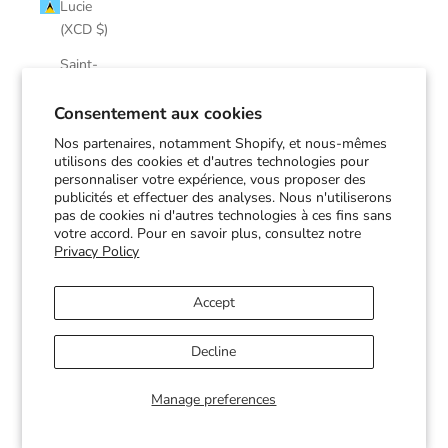
Lucie
(XCD $)
Saint-
Martin
(EUR €)
Consentement aux cookies
Nos partenaires, notamment Shopify, et nous-mêmes
Saint-
utilisons des cookies et d'autres technologies pour
Pierre-et-
personnaliser votre expérience, vous proposer des
Miquelon
publicités et effectuer des analyses. Nous n'utiliserons
(EUR €)
pas de cookies ni d'autres technologies à ces fins sans
votre accord. Pour en savoir plus, consultez notre
Saint-
Privacy Policy
Vincent-
et-les-
Accept
Grenadines
(XCD $)
Decline
Soudan
(CAD $)
Manage preferences
Suriname