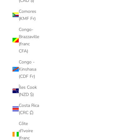
(CAD $)
Comores
(KMF Fr)
Congo-
Brazzaville
(franc
CFA)
Congo -
Kinshasa
(CDF Fr)
Îles Cook
(NZD $)
Costa Rica
(CRC ₡)
Côte
d'Ivoire
(franc