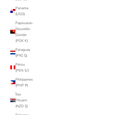
Panama
(USD)
Papouasie-
Nouvelle-
Guinée
(PGK K)
Paraguay
(PYG ₲)
Pérou
(PEN S/)
Philippines
(PHP ₱)
Îles
Pitcairn
(NZD $)