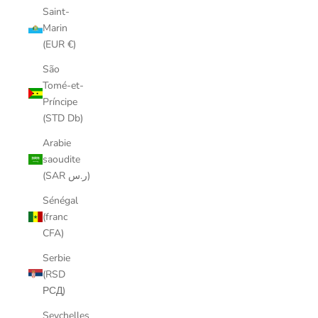
Saint-
Marin
(EUR €)
São
Tomé-et-
Príncipe
(STD Db)
Arabie
saoudite
(SAR ر.س)
Sénégal
(franc
CFA)
Serbie
(RSD
РСД)
Seychelles