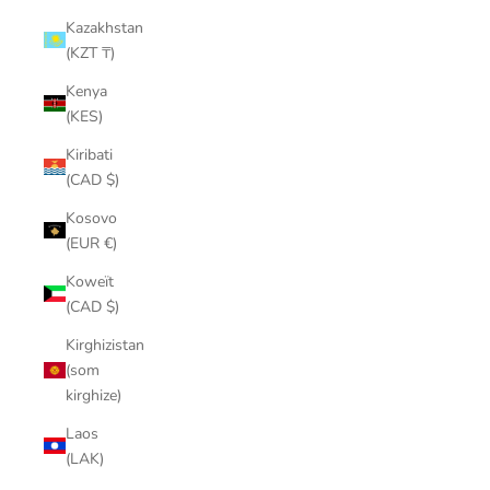
Kazakhstan
(KZT ₸)
Kenya
(KES)
Kiribati
(CAD $)
Kosovo
(EUR €)
Koweït
(CAD $)
Kirghizistan
(som
kirghize)
Laos
(LAK)