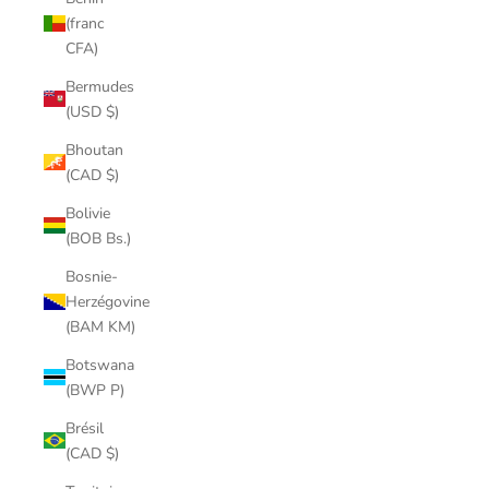
(franc
CFA)
Bermudes
(USD $)
Bhoutan
(CAD $)
Bolivie
(BOB Bs.)
Bosnie-
Herzégovine
(BAM KM)
Botswana
(BWP P)
Brésil
(CAD $)