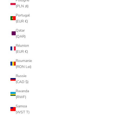
Pologne
(PLN zł)
Portugal
(EUR €)
Qatar
(QAR)
Réunion
(EUR €)
Roumanie
(RON Lei)
Russie
(CAD $)
Rwanda
(RWF)
Samoa
(WST T)