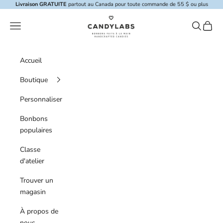
Skip to content
Livraison GRATUITE
partout au Canada pour toute commande de 55 $ ou plus
Candylabs
Menu de navigation
Recherche
Panier
Accueil
Boutique
Personnaliser
Bonbons
populaires
Classe
d'atelier
Trouver un
magasin
À propos de
nous