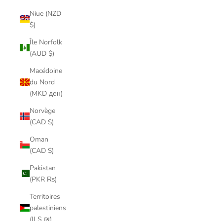
Niue (NZD
$)
Île Norfolk
(AUD $)
Macédoine
du Nord
(MKD ден)
Norvège
(CAD $)
Oman
(CAD $)
Pakistan
(PKR ₨)
Territoires
palestiniens
(ILS ₪)