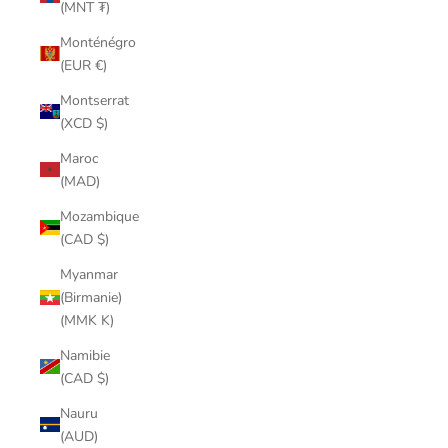
(MNT ₮)
Monténégro
(EUR €)
Montserrat
(XCD $)
Maroc
(MAD)
Mozambique
(CAD $)
Myanmar
(Birmanie)
(MMK K)
Namibie
(CAD $)
Nauru
(AUD)