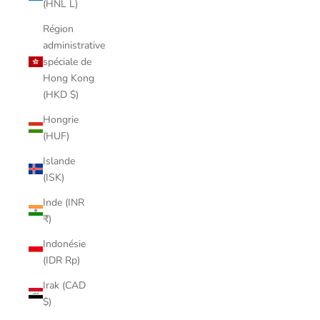
(HNL L)
Région
administrative
spéciale de
Hong Kong
(HKD $)
Hongrie
(HUF)
Islande
(ISK)
Inde (INR
₹)
Indonésie
(IDR Rp)
Irak (CAD
$)