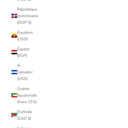
République
dominicaine
(DOP $)
Équateur
(USD)
Égypte
(EGP)
El
Salvador
(USD)
Guinée
équatoriale
(franc CFA)
Érythrée
(CAD $)