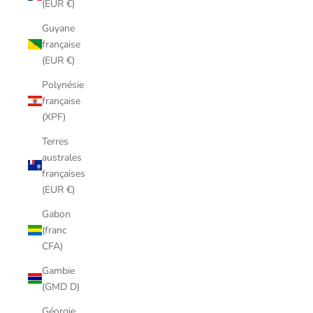
(EUR €)
Guyane
française
(EUR €)
Polynésie
française
(XPF)
Terres
australes
françaises
(EUR €)
Gabon
(franc
CFA)
Gambie
(GMD D)
Géorgie