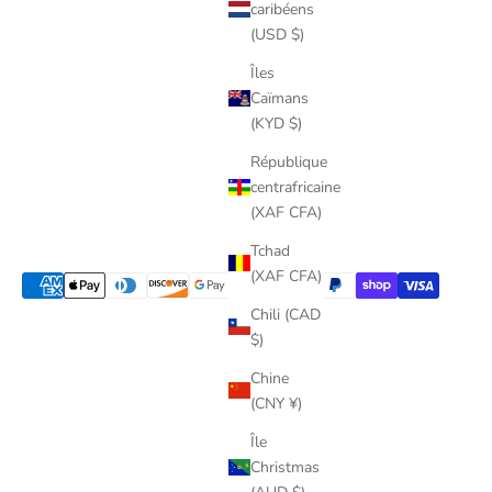
caribéens
(USD $)
Îles
Caïmans
(KYD $)
République
centrafricaine
(XAF CFA)
Tchad
(XAF CFA)
Chili (CAD
$)
Chine
(CNY ¥)
Île
Christmas