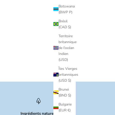
Botswana
(BWP P)
Brésil
(CAD $)
Territoire
britannique
de l'océan
Indien
(USD)
Îles Vierges
britanniques
(USD $)
Brunei
(BND $)
Bulgarie
(EUR €)
Ingrédients naturels