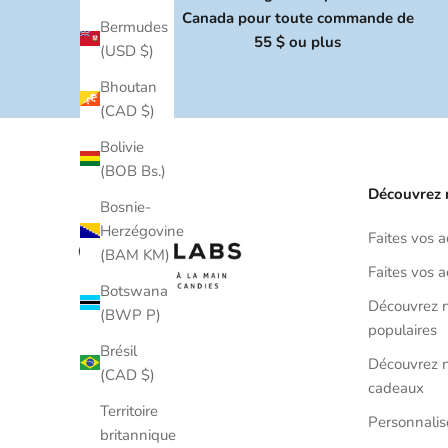
Canada pour toute commande de
Bermudes
55 $ ou plus
(USD $)
Bhoutan
(CAD $)
Bolivie
(BOB Bs.)
Découvrez 
Bosnie-
Herzégovine
Faites vos 
(BAM KM)
Faites vos a
Botswana
Découvrez n
(BWP P)
populaires
Brésil
Découvrez n
(CAD $)
cadeaux
Territoire
Personnali
britannique