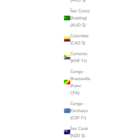
(AUD $)
Îles Cocos
(Keeling)
(AUD $)
Colombie
(CAD $)
Comores
(KMF Fr)
Congo-
Brazzaville
(franc
CFA)
Congo -
Kinshasa
(CDF Fr)
Îles Cook
(NZD $)