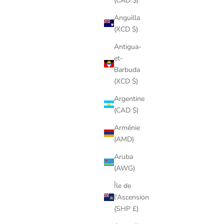
(CAD $)
Anguilla
(XCD $)
Antigua-
et-
Barbuda
(XCD $)
Argentine
(CAD $)
Arménie
(AMD)
Aruba
(AWG)
Île de
l'Ascension
(SHP £)