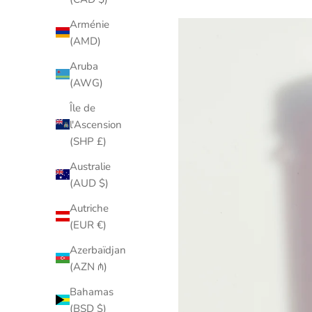
Arménie
(AMD)
Aruba
(AWG)
Île de
l'Ascension
(SHP £)
Australie
(AUD $)
Autriche
(EUR €)
Azerbaïdjan
(AZN ₼)
Bahamas
(BSD $)