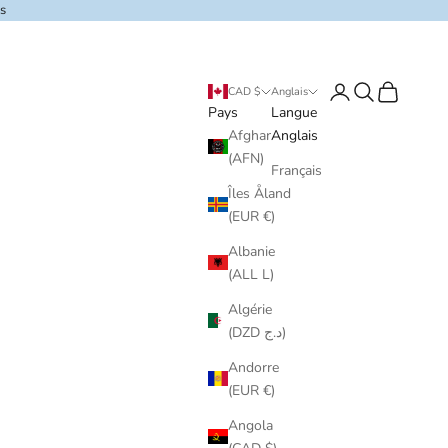
s
Connexion
Recherchez
Panier
CAD $
Anglais
Pays
Langue
Afghanistan
Anglais
(AFN)
Français
Îles Åland
(EUR €)
Albanie
(ALL L)
Algérie
(DZD د.ج)
Andorre
(EUR €)
Angola