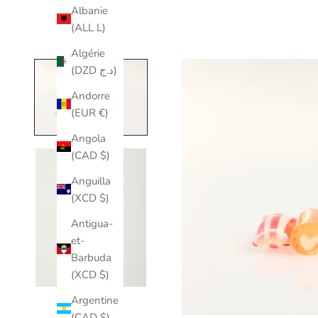
Albanie
(ALL L)
Algérie
(DZD د.ج)
Andorre
(EUR €)
Angola
(CAD $)
Anguilla
(XCD $)
Antigua-
et-
Barbuda
(XCD $)
Argentine
(CAD $)