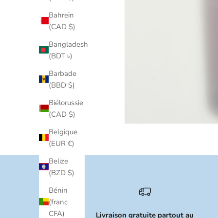
Bahreïn
(CAD $)
Bangladesh
(BDT ৳)
Barbade
(BBD $)
Biélorussie
(CAD $)
Belgique
(EUR €)
Belize
(BZD $)
Bénin
(franc
CFA)
Livraison gratuite partout au