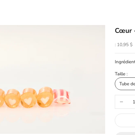
Cœur 
Prix soldé
: 10,95 $
Ingrédient
Taille :
Tube d
Réduire la