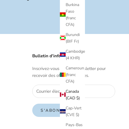
Burkina
Faso
(franc
CFA)
Burundi
(BIF Fr)
Cambodge
Bulletin d'information
(4 KHR)
Cameroun
Inscrivez-vous à notre newsletter pour
(franc
recevoir des offres exclusives.
CFA)
Canada
(CAD $)
Cap-Vert
S'ABONNER
(CVE $)
Pays-Bas