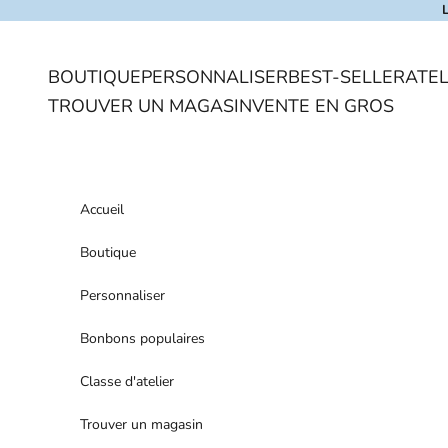
Skip to content
BOUTIQUE
PERSONNALISER
BEST-SELLER
ATEL
TROUVER UN MAGASIN
VENTE EN GROS
Accueil
Boutique
Personnaliser
Bonbons populaires
Classe d'atelier
Trouver un magasin