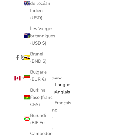
de l'océan
Indien
(USD)
Îles Vierges
britanniques
(USD $)
Brunei
(BND $)
Bulgarie
Canada (CAD $)
Anglais
(EUR €)
Pays
Langue
Burkina
Afghanistan
Anglais
Faso (franc
(AFN)
Français
CFA)
Îles Åland
Burundi
(EUR €)
(BIF Fr)
Albanie
Cambodge