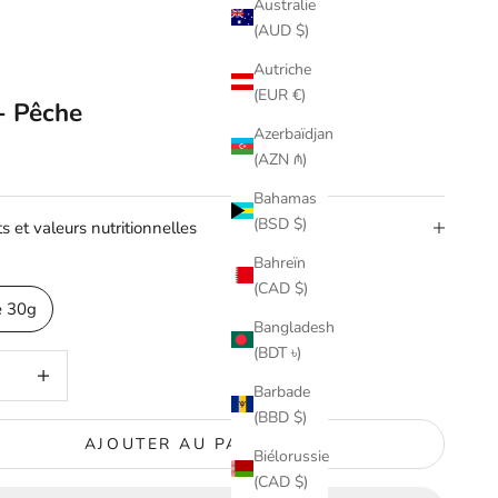
Australie
(AUD $)
Autriche
(EUR €)
- Pêche
Azerbaïdjan
(AZN ₼)
Bahamas
(BSD $)
s et valeurs nutritionnelles
Bahreïn
(CAD $)
e 30g
Bangladesh
(BDT ৳)
 quantité
Augmenter la quantité
Barbade
(BBD $)
AJOUTER AU PANIER
Biélorussie
(CAD $)