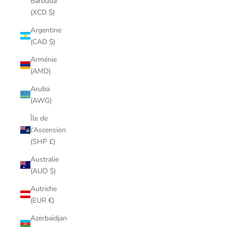
Barbuda
(XCD $)
Argentine
(CAD $)
Arménie
(AMD)
Aruba
(AWG)
Île de
l'Ascension
(SHP £)
Australie
(AUD $)
Autriche
(EUR €)
Azerbaïdjan