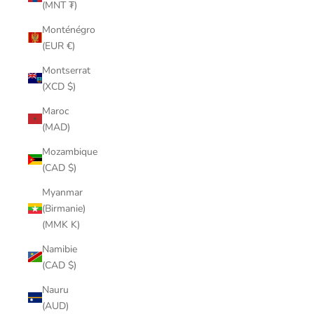
(MNT ₮)
Monténégro
(EUR €)
Montserrat
(XCD $)
Maroc
(MAD)
Mozambique
(CAD $)
Myanmar
(Birmanie)
(MMK K)
Namibie
(CAD $)
Nauru
(AUD)