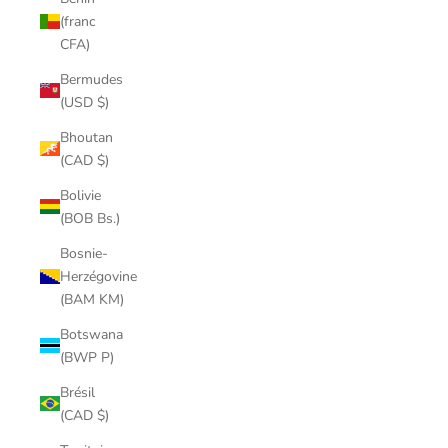
(franc
CFA)
Bermudes
(USD $)
Bhoutan
(CAD $)
Bolivie
(BOB Bs.)
Bosnie-
Herzégovine
(BAM KM)
Botswana
(BWP P)
Brésil
(CAD $)