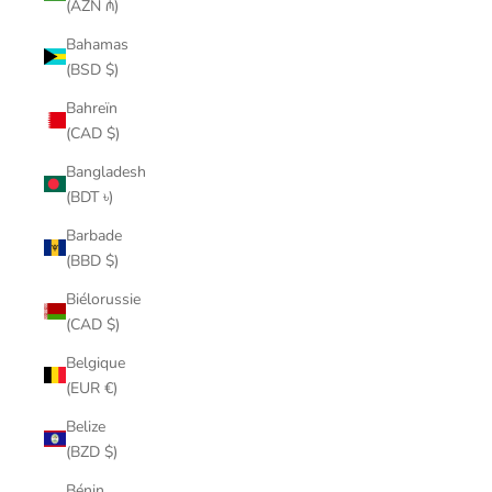
(AZN ₼)
Bahamas
(BSD $)
Bahreïn
(CAD $)
Bangladesh
(BDT ৳)
Barbade
(BBD $)
Biélorussie
(CAD $)
Belgique
(EUR €)
Belize
(BZD $)
Bénin