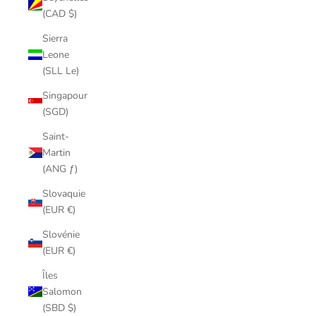
(CAD $)
Sierra
Leone
(SLL Le)
Singapour
(SGD)
Saint-
Martin
(ANG ƒ)
Slovaquie
(EUR €)
Slovénie
(EUR €)
Îles
Salomon
(SBD $)