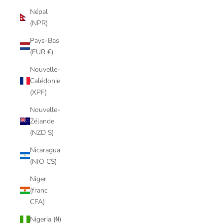
Népal
(NPR)
Pays-Bas
(EUR €)
Nouvelle-
Calédonie
(XPF)
Nouvelle-
Zélande
(NZD $)
Nicaragua
(NIO C$)
Niger
(franc
CFA)
Nigeria (₦)