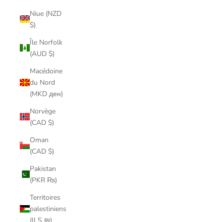
Niue (NZD
$)
Île Norfolk
(AUD $)
Macédoine
du Nord
(MKD ден)
Norvège
(CAD $)
Oman
(CAD $)
Pakistan
(PKR ₨)
Territoires
palestiniens
(ILS ₪)