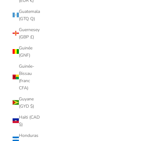
(EUR €)
Guatemala
(GTQ Q)
Guernesey
(GBP £)
Guinée
(GNF)
Guinée-
Bissau
(franc
CFA)
Guyane
(GYD $)
Haïti (CAD
$)
Honduras