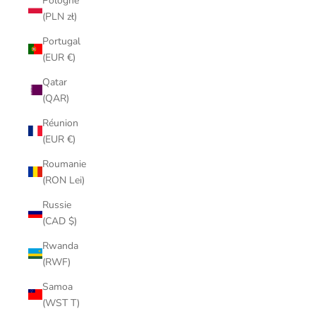
Pologne
(PLN zł)
Portugal
(EUR €)
Qatar
(QAR)
Réunion
(EUR €)
Roumanie
(RON Lei)
Russie
(CAD $)
Rwanda
(RWF)
Samoa
(WST T)