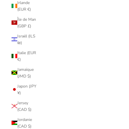
Irlande
(EUR €)
Île de Man
(GBP £)
Israël (ILS
₪)
Italie (EUR
€)
Jamaïque
(JMD $)
Japon (JPY
¥)
Jersey
(CAD $)
Jordanie
(CAD $)