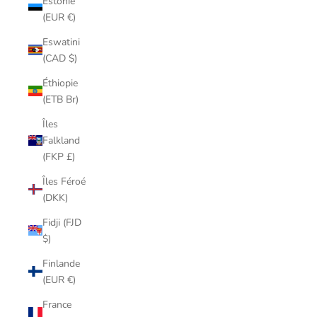
Estonie
(EUR €)
Eswatini
(CAD $)
Éthiopie
(ETB Br)
Îles
Falkland
(FKP £)
Îles Féroé
(DKK)
Fidji (FJD
$)
Finlande
(EUR €)
France