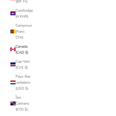
(BIF Fr)
Cambodge
(4 KHR)
Cameroun
(franc
CFA)
Canada
(CAD $)
Cap-Vert
(CVE $)
Pays-Bas
caribéens
(USD $)
Îles
Caïmans
(KYD $)