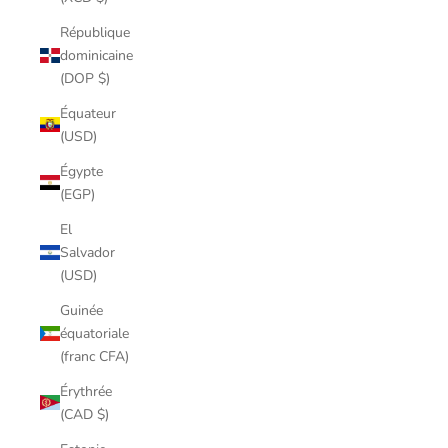
République
dominicaine
(DOP $)
Équateur
(USD)
Égypte
(EGP)
El
Salvador
(USD)
Guinée
équatoriale
(franc CFA)
Érythrée
(CAD $)