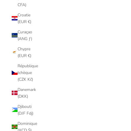
CFA)
Croatie
(EUR €)
Curaçao
(ANG ƒ)
Chypre
(EUR €)
République
tchèque
(CZK Kč)
Danemark
(DKK)
Djibouti
(DJF Fdj)
Dominique
(XCD $)