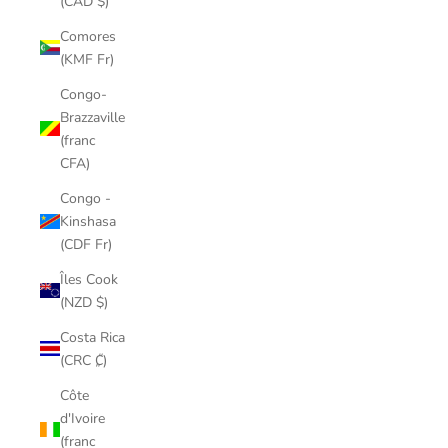
(CAD $)
Comores
(KMF Fr)
Congo-
Brazzaville
(franc
CFA)
Congo -
Kinshasa
(CDF Fr)
Îles Cook
(NZD $)
Costa Rica
(CRC ₡)
Côte
d'Ivoire
(franc