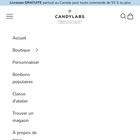
Skip to content
Livraison GRATUITE
partout au Canada pour toute commande de 55 $ ou plus
Candylabs
Menu de navigation
Recherche
Panier
Accueil
Boutique
Personnaliser
Bonbons
populaires
Classe
d'atelier
Trouver un
magasin
À propos de
nous