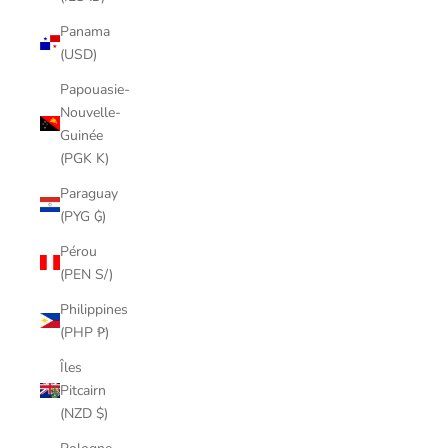
Panama
(USD)
Papouasie-
Nouvelle-
Guinée
(PGK K)
Paraguay
(PYG ₲)
Pérou
(PEN S/)
Philippines
(PHP ₱)
Îles
Pitcairn
(NZD $)