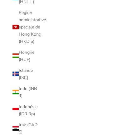
(HNL L)
Région
administrative
spéciale de
Hong Kong
(HKD $)
Hongrie
(HUF)
Islande
(ISK)
Inde (INR
₹)
Indonésie
(IDR Rp)
Irak (CAD
$)