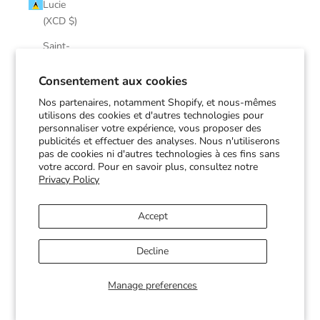
Lucie
(XCD $)
Saint-
Martin
(EUR €)
Consentement aux cookies
Nos partenaires, notamment Shopify, et nous-mêmes
Saint-
utilisons des cookies et d'autres technologies pour
Pierre-et-
personnaliser votre expérience, vous proposer des
Miquelon
publicités et effectuer des analyses. Nous n'utiliserons
(EUR €)
pas de cookies ni d'autres technologies à ces fins sans
votre accord. Pour en savoir plus, consultez notre
Saint-
Privacy Policy
Vincent-
et-les-
Accept
Grenadines
(XCD $)
Decline
Soudan
(CAD $)
Manage preferences
Suriname