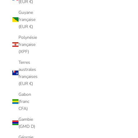
(EUR €)
Guyane
française
(EUR €)
Polynésie
française
(XPF)
Terres
australes
françaises
(EUR €)
Gabon
(franc
CFA)
Gambie
(GMD D)
Géorgie