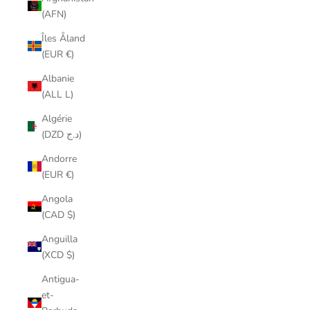
(AFN)
Îles Åland
(EUR €)
Albanie
(ALL L)
Algérie
(DZD د.ج)
Andorre
(EUR €)
Angola
(CAD $)
Anguilla
(XCD $)
Antigua-
et-