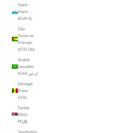
Saint-
Marin
(EUR €)
São
Tomé-et-
Príncipe
(STD Db)
Arabie
saoudite
(SAR ر.س)
Sénégal
(franc
CFA)
Serbie
(RSD
РСД)
Seychelles