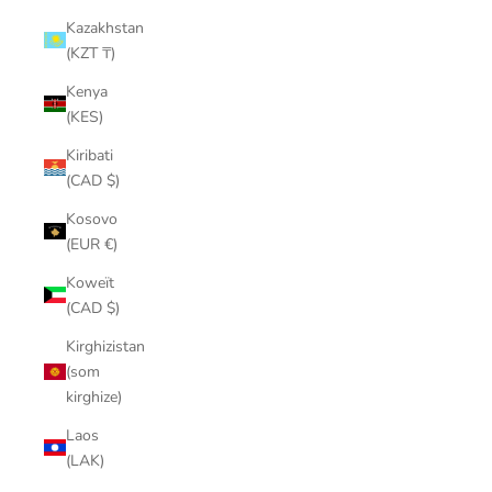
Kazakhstan
(KZT ₸)
Kenya
(KES)
Kiribati
(CAD $)
Kosovo
(EUR €)
Koweït
(CAD $)
Kirghizistan
(som
kirghize)
Laos
(LAK)