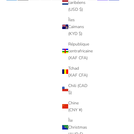
caribéens
(USD $)
Îles
Caïmans
(KYD $)
République
centrafricaine
(XAF CFA)
Tchad
(XAF CFA)
Chili (CAD
$)
Chine
(CNY ¥)
Île
Christmas