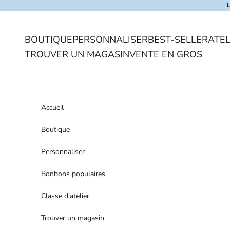
Skip to content
BOUTIQUE
PERSONNALISER
BEST-SELLER
ATEL
TROUVER UN MAGASIN
VENTE EN GROS
Accueil
Boutique
Personnaliser
Bonbons populaires
Classe d'atelier
Trouver un magasin