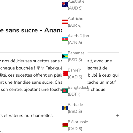
Australie
(AUD $)
Autriche
(EUR €)
e sans sucre - Ananas
Azerbaïdjan
(AZN ₼)
Bahamas
(BSD $)
nos délicieuses sucettes sans sucre à l'isomalt, avec une
 chaque bouchée ! 🍭✨ Fabriquées à partir d'isomalt de
Bahreïn
ité, ces sucettes offrent un plaisir sans culpabilité à ceux qui
(CAD $)
nt une friandise sans sucre. Chaque sucette cache un motif
Bangladesh
 son centre, ajoutant une touche de surprise à chaque
(BDT ৳)
.
Barbade
(BBD $)
s et valeurs nutritionnelles
Biélorussie
(CAD $)