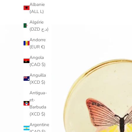
Albanie
(ALL L)
Algérie
(DZD د.ج)
Andorre
(EUR €)
Angola
(CAD $)
Anguilla
(XCD $)
Antigua-
et-
Barbuda
(XCD $)
Argentine
(CAD $)