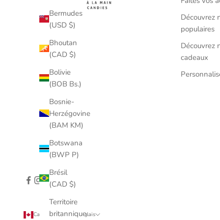
Faites vos a
Bermudes
Découvrez n
(USD $)
populaires
Bhoutan
Découvrez n
(CAD $)
cadeaux
Bolivie
Personnali
(BOB Bs.)
Bosnie-
Herzégovine
(BAM KM)
Botswana
(BWP P)
Brésil
(CAD $)
Territoire
britannique
Canada (CAD $)
Anglais