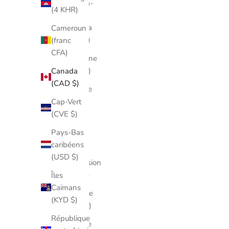
Antigua-
(4 KHR)
et-
Barbuda
Cameroun
(XCD $)
(franc
CFA)
Argentine
(CAD $)
Canada
(CAD $)
Arménie
(AMD)
Cap-Vert
(CVE $)
Aruba
(AWG)
Pays-Bas
caribéens
Île de
(USD $)
l'Ascension
(SHP £)
Îles
Caïmans
Australie
(KYD $)
(AUD $)
République
Autriche