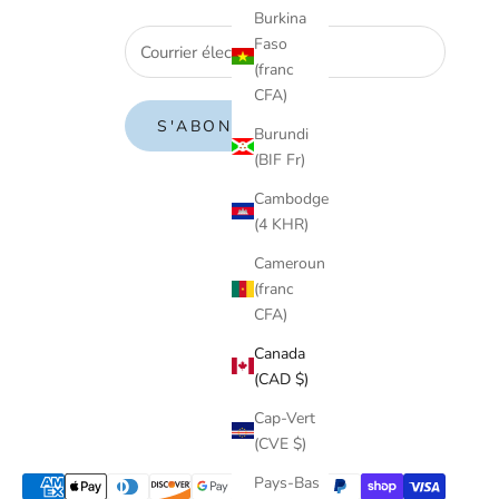
Burkina
Faso
(franc
CFA)
S'ABONNER
Burundi
(BIF Fr)
Cambodge
(4 KHR)
Cameroun
(franc
CFA)
Canada
(CAD $)
Cap-Vert
(CVE $)
Pays-Bas