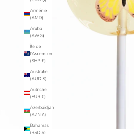
Arménie
(AMD)
Aruba
(AWG)
Île de
l'Ascension
(SHP £)
Australie
(AUD $)
Autriche
(EUR €)
Azerbaïdjan
(AZN ₼)
Bahamas
(BSD $)