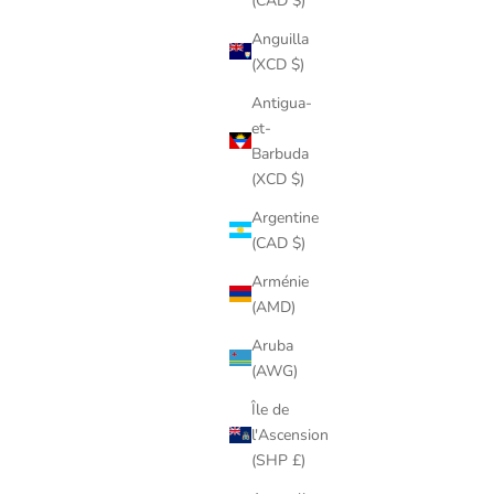
(CAD $)
Anguilla
(XCD $)
Antigua-
et-
Barbuda
(XCD $)
Argentine
(CAD $)
Arménie
(AMD)
Aruba
(AWG)
Île de
l'Ascension
(SHP £)