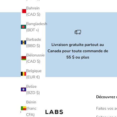
Bahreïn
(CAD $)
Bangladesh
(BDT ৳)
Barbade
Livraison gratuite partout au
(BBD $)
Canada pour toute commande de
Biélorussie
55 $ ou plus
(CAD $)
Belgique
(EUR €)
Belize
(BZD $)
Découvrez 
Bénin
(franc
Faites vos 
CFA)