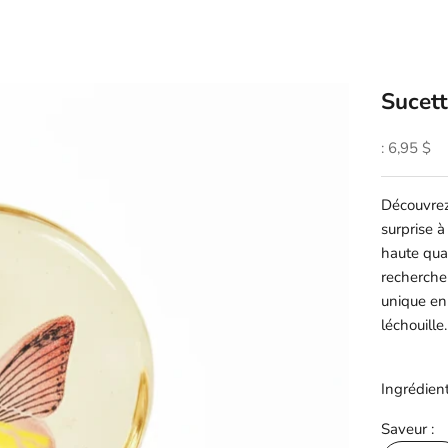
Sucett
Prix soldé
: 6,95 $
Découvrez 
surprise à
haute qual
recherche
unique en
léchouille
Ingrédient
Saveur :