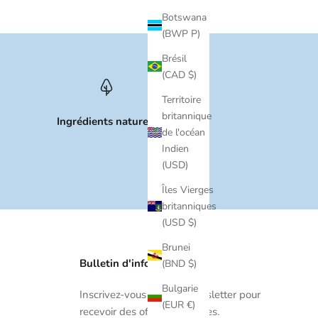
Botswana
(BWP P)
Brésil
(CAD $)
Territoire
britannique
Ingrédients naturels
de l'océan
Indien
(USD)
Îles Vierges
britanniques
(USD $)
Brunei
Bulletin d'information
(BND $)
Bulgarie
Inscrivez-vous à notre newsletter pour
(EUR €)
recevoir des offres exclusives.