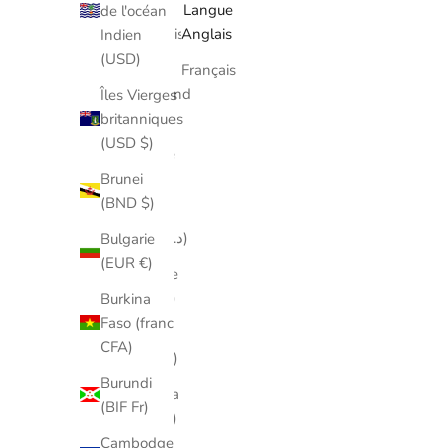
Pays
Langue
de l'océan
Afghanistan
Anglais
Indien
(AFN)
(USD)
Français
Îles Åland
Îles Vierges
(EUR €)
britanniques
(USD $)
Albanie
(ALL L)
Brunei
(BND $)
Algérie
(DZD د.ج)
Bulgarie
(EUR €)
Andorre
(EUR €)
Burkina
Faso (franc
Angola
CFA)
(CAD $)
Burundi
Anguilla
(BIF Fr)
(XCD $)
Cambodge