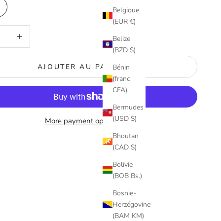
Belgique
(EUR €)
 quantité
Augmenter la quantité
Belize
(BZD $)
AJOUTER AU PANIER
Bénin
(franc
CFA)
Bermudes
(USD $)
More payment options
Bhoutan
(CAD $)
Bolivie
(BOB Bs.)
Bosnie-
Herzégovine
(BAM KM)