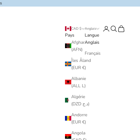
s
Connexion
Recherchez
Panier
CAD $
Anglais
Pays
Langue
Afghanistan
Anglais
(AFN)
Français
Îles Åland
(EUR €)
Albanie
(ALL L)
Algérie
(DZD د.ج)
Andorre
(EUR €)
Angola