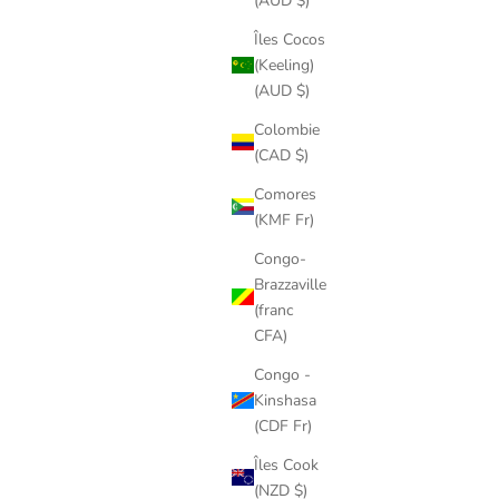
(AUD $)
Îles Cocos
(Keeling)
(AUD $)
Colombie
(CAD $)
Comores
(KMF Fr)
Congo-
Brazzaville
(franc
CFA)
Congo -
Kinshasa
(CDF Fr)
Îles Cook
(NZD $)