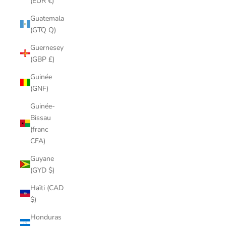
(EUR €)
Guatemala
(GTQ Q)
Guernesey
(GBP £)
Guinée
(GNF)
Guinée-
Bissau
(franc
CFA)
Guyane
(GYD $)
Haïti (CAD
$)
Honduras