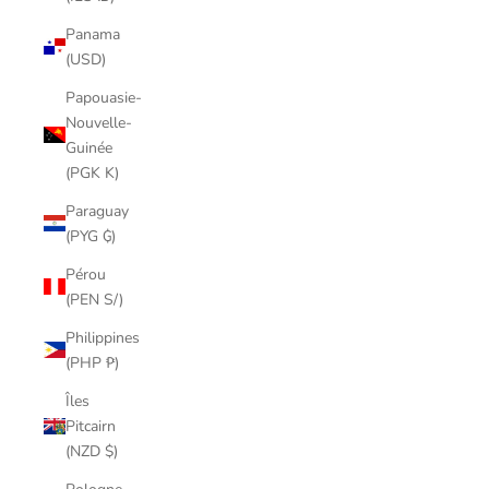
Panama
(USD)
Papouasie-
Nouvelle-
Guinée
(PGK K)
Paraguay
(PYG ₲)
Pérou
(PEN S/)
Philippines
(PHP ₱)
Îles
Pitcairn
(NZD $)