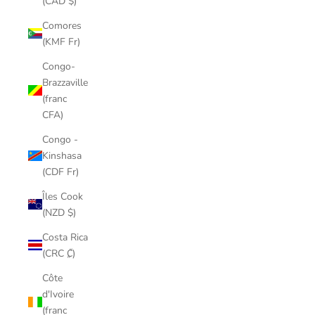
(CAD $)
Comores
(KMF Fr)
Congo-
Brazzaville
(franc
CFA)
Congo -
Kinshasa
(CDF Fr)
Îles Cook
(NZD $)
Costa Rica
(CRC ₡)
Côte
d'Ivoire
(franc