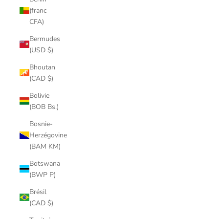
(franc
CFA)
Bermudes
(USD $)
Bhoutan
(CAD $)
Bolivie
(BOB Bs.)
Bosnie-
Herzégovine
(BAM KM)
Botswana
(BWP P)
Brésil
(CAD $)