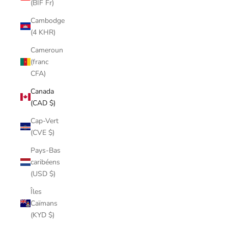
(BIF Fr)
Cambodge
(4 KHR)
Cameroun
(franc
CFA)
Canada
(CAD $)
Cap-Vert
(CVE $)
Pays-Bas
caribéens
(USD $)
Îles
Caïmans
(KYD $)