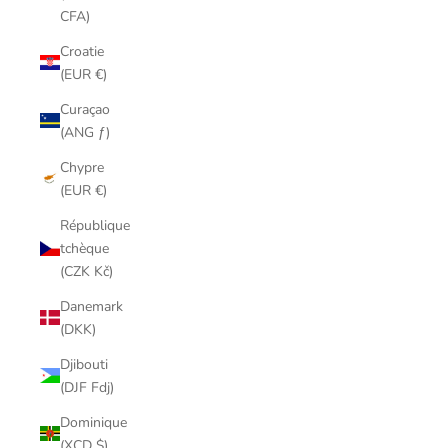
CFA)
Croatie
(EUR €)
Curaçao
(ANG ƒ)
Chypre
(EUR €)
République
tchèque
(CZK Kč)
Danemark
(DKK)
Djibouti
(DJF Fdj)
Dominique
(XCD $)