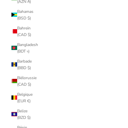
(AZN ₼)
Bahamas
(BSD $)
Bahreïn
(CAD $)
Bangladesh
(BDT ৳)
Barbade
(BBD $)
Biélorussie
(CAD $)
Belgique
(EUR €)
Belize
(BZD $)
Bénin