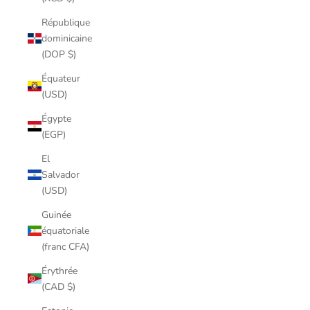
République
dominicaine
(DOP $)
Équateur
(USD)
Égypte
(EGP)
El
Salvador
(USD)
Guinée
équatoriale
(franc CFA)
Érythrée
(CAD $)