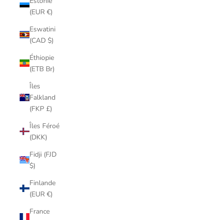
Estonie
(EUR €)
Eswatini
(CAD $)
Éthiopie
(ETB Br)
Îles
Falkland
(FKP £)
Îles Féroé
(DKK)
Fidji (FJD
$)
Finlande
(EUR €)
France