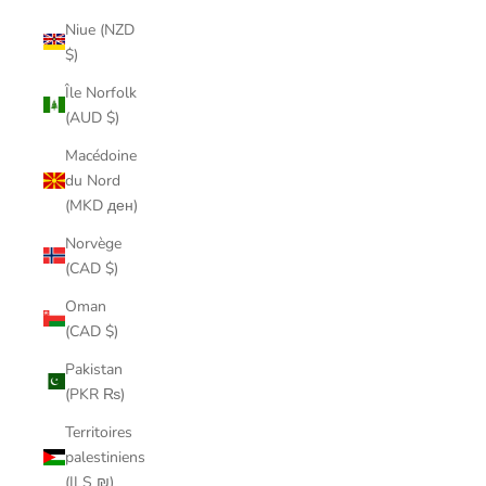
Niue (NZD
$)
Île Norfolk
(AUD $)
Macédoine
du Nord
(MKD ден)
Norvège
(CAD $)
Oman
(CAD $)
Pakistan
(PKR ₨)
Territoires
palestiniens
(ILS ₪)