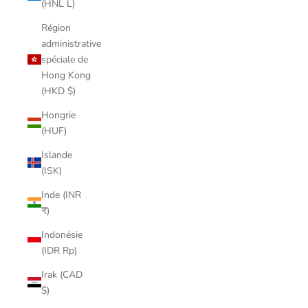
(HNL L)
Région
administrative
spéciale de
Hong Kong
(HKD $)
Hongrie
(HUF)
Islande
(ISK)
Inde (INR
₹)
Indonésie
(IDR Rp)
Irak (CAD
$)