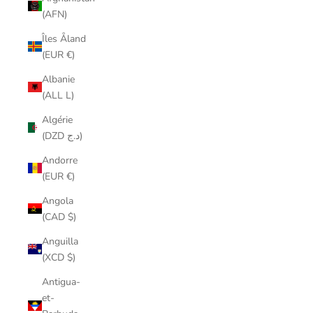
(AFN)
Îles Åland
(EUR €)
Albanie
(ALL L)
Algérie
(DZD د.ج)
Andorre
(EUR €)
Angola
(CAD $)
Anguilla
(XCD $)
Antigua-
et-