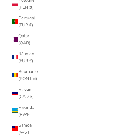
Pologne
(PLN zł)
Portugal
(EUR €)
Qatar
(QAR)
Réunion
(EUR €)
Roumanie
(RON Lei)
Russie
(CAD $)
Rwanda
(RWF)
Samoa
(WST T)