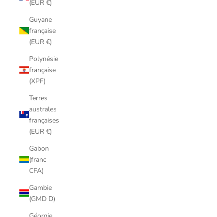
(EUR €)
Guyane
française
(EUR €)
Polynésie
française
(XPF)
Terres
australes
françaises
(EUR €)
Gabon
(franc
CFA)
Gambie
(GMD D)
Géorgie