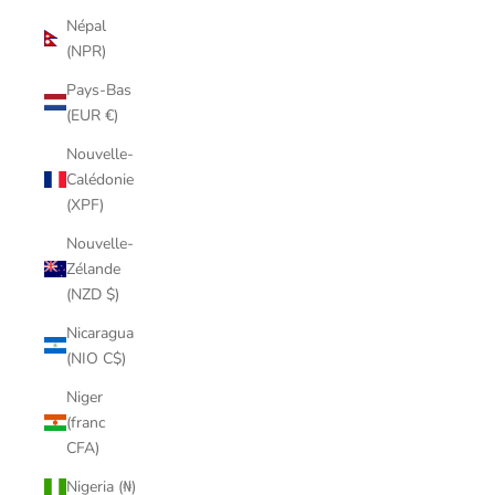
Népal
(NPR)
Pays-Bas
(EUR €)
Nouvelle-
Calédonie
(XPF)
Nouvelle-
Zélande
(NZD $)
Nicaragua
(NIO C$)
Niger
(franc
CFA)
Nigeria (₦)