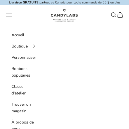
Skip to content
Livraison GRATUITE
partout au Canada pour toute commande de 55 $ ou plus
Candylabs
Menu de navigation
Recherche
Panier
Accueil
Boutique
Personnaliser
Bonbons
populaires
Classe
d'atelier
Trouver un
magasin
À propos de
nous