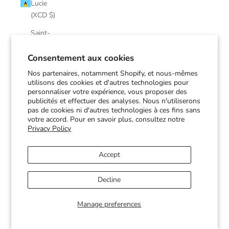
Lucie
(XCD $)
Saint-
Martin
(EUR €)
Consentement aux cookies
Nos partenaires, notamment Shopify, et nous-mêmes
Saint-
utilisons des cookies et d'autres technologies pour
Pierre-et-
personnaliser votre expérience, vous proposer des
Miquelon
publicités et effectuer des analyses. Nous n'utiliserons
(EUR €)
pas de cookies ni d'autres technologies à ces fins sans
votre accord. Pour en savoir plus, consultez notre
Saint-
Privacy Policy
Vincent-
et-les-
Accept
Grenadines
(XCD $)
Decline
Soudan
(CAD $)
Manage preferences
Suriname