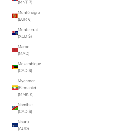
(MNT ₮)
Monténégro
(EUR €)
Montserrat
(XCD $)
Maroc
(MAD)
Mozambique
(CAD $)
Myanmar
(Birmanie)
(MMK K)
Namibie
(CAD $)
Nauru
(AUD)