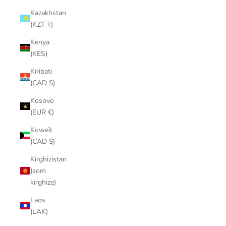
Kazakhstan
(KZT ₸)
Kenya
(KES)
Kiribati
(CAD $)
Kosovo
(EUR €)
Koweït
(CAD $)
Kirghizistan
(som
kirghize)
Laos
(LAK)