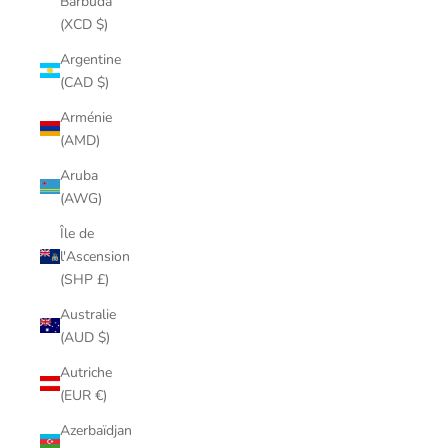
Barbuda
(XCD $)
Argentine
(CAD $)
Arménie
(AMD)
Aruba
(AWG)
Île de
l'Ascension
(SHP £)
Australie
(AUD $)
Autriche
(EUR €)
Azerbaïdjan