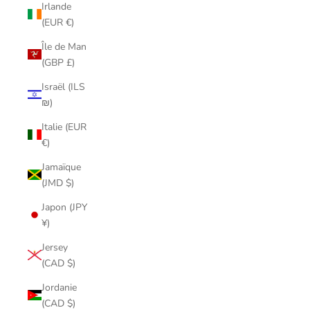
Irlande
(EUR €)
Île de Man
(GBP £)
Israël (ILS
₪)
Italie (EUR
€)
Jamaïque
(JMD $)
Japon (JPY
¥)
Jersey
(CAD $)
Jordanie
(CAD $)