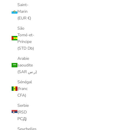
Saint-
Marin
(EUR €)
São
Tomé-et-
Príncipe
(STD Db)
Arabie
saoudite
(SAR ر.س)
Sénégal
(franc
CFA)
Serbie
(RSD
РСД)
Seychelles