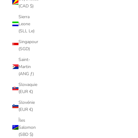
(CAD $)
Sierra
Leone
(SLL Le)
Singapour
(SGD)
Saint-
Martin
(ANG ƒ)
Slovaquie
(EUR €)
Slovénie
(EUR €)
Îles
Salomon
(SBD $)