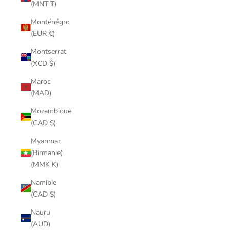
(MNT ₮)
Monténégro
(EUR €)
Montserrat
(XCD $)
Maroc
(MAD)
Mozambique
(CAD $)
Myanmar
(Birmanie)
(MMK K)
Namibie
(CAD $)
Nauru
(AUD)