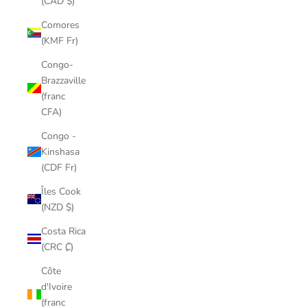
(CAD $)
Comores
(KMF Fr)
Congo-
Brazzaville
(franc
CFA)
Congo -
Kinshasa
(CDF Fr)
Îles Cook
(NZD $)
Costa Rica
(CRC ₡)
Côte
d'Ivoire
(franc