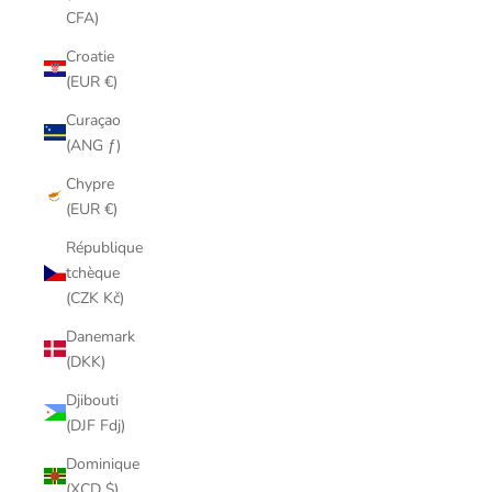
CFA)
Croatie
(EUR €)
Curaçao
(ANG ƒ)
Chypre
(EUR €)
République
tchèque
(CZK Kč)
Danemark
(DKK)
Djibouti
(DJF Fdj)
Dominique
(XCD $)