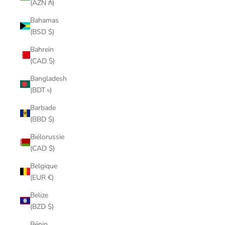
(AZN ₼)
Bahamas
(BSD $)
Bahreïn
(CAD $)
Bangladesh
(BDT ৳)
Barbade
(BBD $)
Biélorussie
(CAD $)
Belgique
(EUR €)
Belize
(BZD $)
Bénin