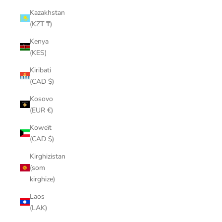
Kazakhstan
(KZT ₸)
Kenya
(KES)
Kiribati
(CAD $)
Kosovo
(EUR €)
Koweït
(CAD $)
Kirghizistan
(som
kirghize)
Laos
(LAK)