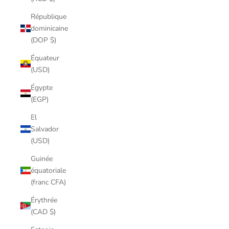
République
dominicaine
(DOP $)
Équateur
(USD)
Égypte
(EGP)
El
Salvador
(USD)
Guinée
équatoriale
(franc CFA)
Érythrée
(CAD $)