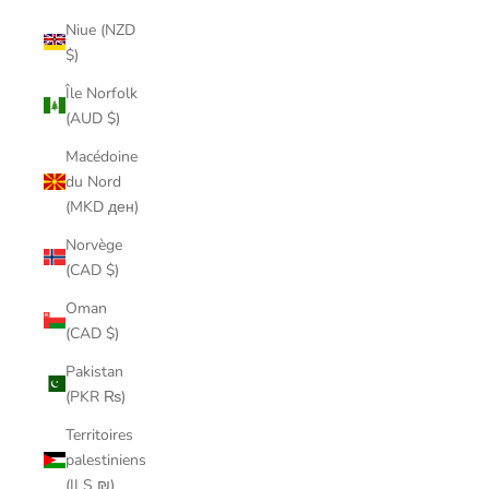
Niue (NZD
$)
Île Norfolk
(AUD $)
Macédoine
du Nord
(MKD ден)
Norvège
(CAD $)
Oman
(CAD $)
Pakistan
(PKR ₨)
Territoires
palestiniens
(ILS ₪)