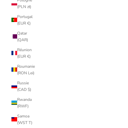
Pologne
(PLN zł)
Portugal
(EUR €)
Qatar
(QAR)
Réunion
(EUR €)
Roumanie
(RON Lei)
Russie
(CAD $)
Rwanda
(RWF)
Samoa
(WST T)