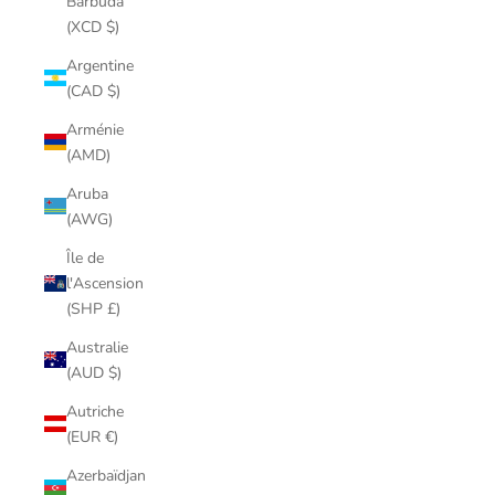
Barbuda
(XCD $)
Argentine
(CAD $)
Arménie
(AMD)
Aruba
(AWG)
Île de
l'Ascension
(SHP £)
Australie
(AUD $)
Autriche
(EUR €)
Azerbaïdjan