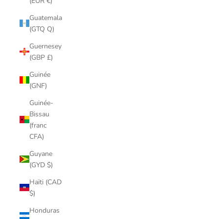
(EUR €)
Guatemala
(GTQ Q)
Guernesey
(GBP £)
Guinée
(GNF)
Guinée-
Bissau
(franc
CFA)
Guyane
(GYD $)
Haïti (CAD
$)
Honduras