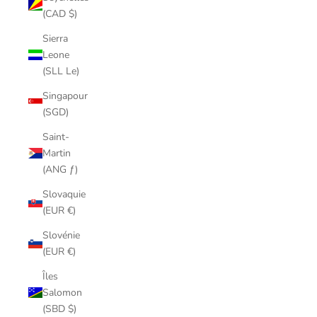
(CAD $)
Sierra
Leone
(SLL Le)
Singapour
(SGD)
Saint-
Martin
(ANG ƒ)
Slovaquie
(EUR €)
Slovénie
(EUR €)
Îles
Salomon
(SBD $)