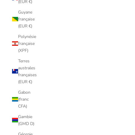
(EUR €)
Guyane
française
(EUR €)
Polynésie
française
(XPF)
Terres
australes
françaises
(EUR €)
Gabon
(franc
CFA)
Gambie
(GMD D)
Géorgie