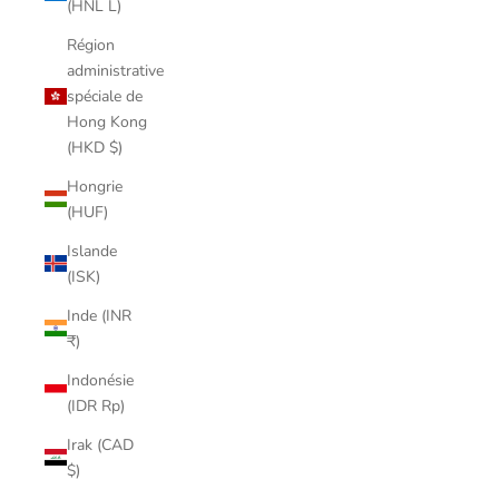
(HNL L)
Région
administrative
spéciale de
Hong Kong
(HKD $)
Hongrie
(HUF)
Islande
(ISK)
Inde (INR
₹)
Indonésie
(IDR Rp)
Irak (CAD
$)