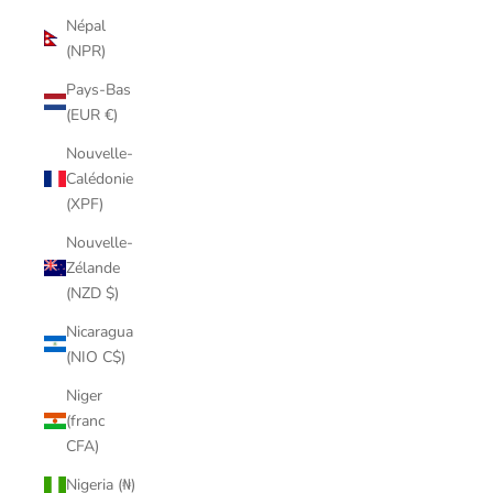
Népal
(NPR)
Pays-Bas
(EUR €)
Nouvelle-
Calédonie
(XPF)
Nouvelle-
Zélande
(NZD $)
Nicaragua
(NIO C$)
Niger
(franc
CFA)
Nigeria (₦)