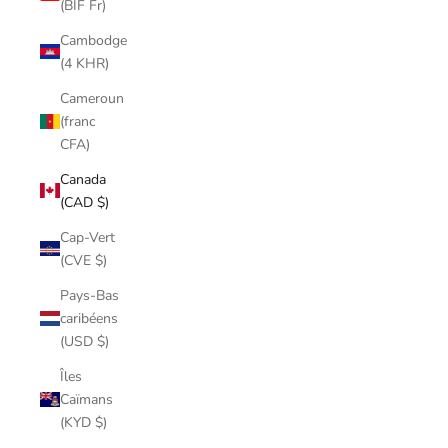
(BIF Fr)
Cambodge
(4 KHR)
Cameroun
(franc
CFA)
Canada
(CAD $)
Cap-Vert
(CVE $)
Pays-Bas
caribéens
(USD $)
Îles
Caïmans
(KYD $)