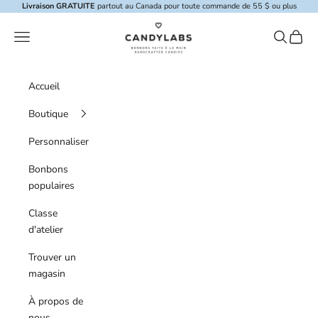
Skip to content
Livraison GRATUITE
partout au Canada pour toute commande de 55 $ ou plus
Candylabs
Menu de navigation
Recherche
Panier
Accueil
Boutique
Personnaliser
Bonbons
populaires
Classe
d'atelier
Trouver un
magasin
À propos de
nous