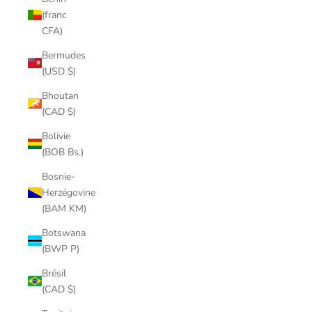
(franc
CFA)
Bermudes
(USD $)
Bhoutan
(CAD $)
Bolivie
(BOB Bs.)
Bosnie-
Herzégovine
(BAM KM)
Botswana
(BWP P)
Brésil
(CAD $)