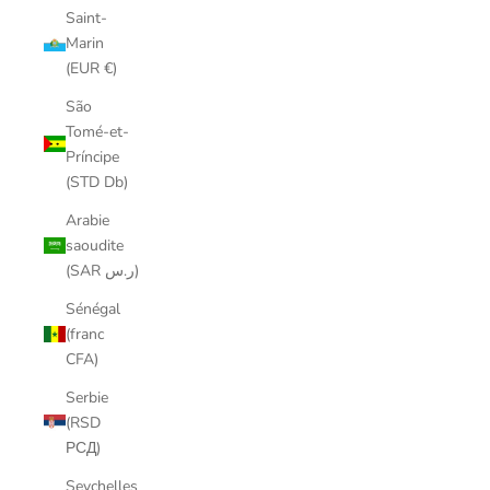
Saint-
Marin
(EUR €)
São
Tomé-et-
Príncipe
(STD Db)
Arabie
saoudite
(SAR ر.س)
Sénégal
(franc
CFA)
Serbie
(RSD
РСД)
Seychelles