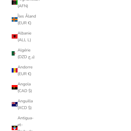
(AFN)
Îles Åland
(EUR €)
Albanie
(ALL L)
Algérie
(DZD د.ج)
Andorre
(EUR €)
Angola
(CAD $)
Anguilla
(XCD $)
Antigua-
et-