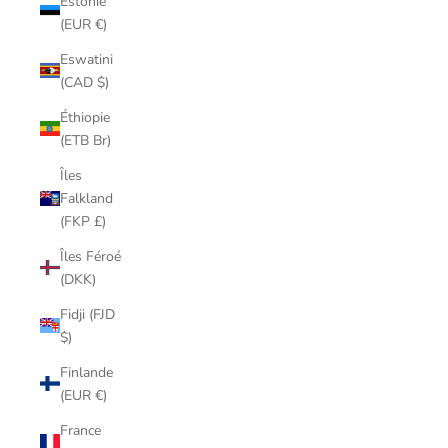
Estonie
(EUR €)
Eswatini
(CAD $)
Éthiopie
(ETB Br)
Îles
Falkland
(FKP £)
Îles Féroé
(DKK)
Fidji (FJD
$)
Finlande
(EUR €)
France