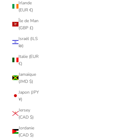
Irlande
(EUR €)
Île de Man
(GBP £)
Israël (ILS
₪)
Italie (EUR
€)
Jamaïque
(JMD $)
Japon (JPY
¥)
Jersey
(CAD $)
Jordanie
(CAD $)