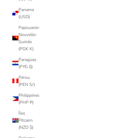
Panama
(USD)
Papouasie-
Nouvelle-
Guinée
(PGK K)
Paraguay
(PYG ₲)
Pérou
(PEN S/)
Philippines
(PHP ₱)
Îles
Pitcairn
(NZD $)