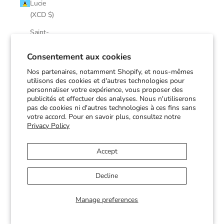
Lucie
(XCD $)
Saint-
Martin
(EUR €)
Consentement aux cookies
Nos partenaires, notamment Shopify, et nous-mêmes
Saint-
utilisons des cookies et d'autres technologies pour
Pierre-et-
personnaliser votre expérience, vous proposer des
Miquelon
publicités et effectuer des analyses. Nous n'utiliserons
(EUR €)
pas de cookies ni d'autres technologies à ces fins sans
votre accord. Pour en savoir plus, consultez notre
Saint-
Privacy Policy
Vincent-
et-les-
Accept
Grenadines
(XCD $)
Decline
Soudan
(CAD $)
Manage preferences
Suriname